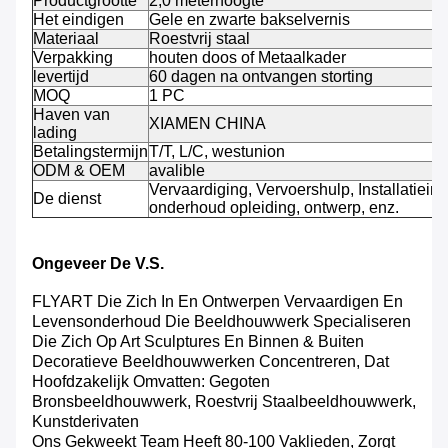
Productgrootte
2,0 meterhoogte
Het eindigen
Gele en zwarte bakselvernis
Materiaal
Roestvrij staal
Verpakking
houten doos of Metaalkader
levertijd
60 dagen na ontvangen storting
MOQ
1 PC
Haven van
XIAMEN CHINA
lading
Betalingstermijn
T/T, L/C, westunion
ODM & OEM
avalible
Vervaardiging, Vervoershulp, Installatieinst
De dienst
onderhoud opleiding, ontwerp, enz.
Ongeveer De V.S.
FLYART Die Zich In En Ontwerpen Vervaardigen En
Levensonderhoud Die Beeldhouwwerk Specialiseren
Die Zich Op Art Sculptures En Binnen & Buiten
Decoratieve Beeldhouwwerken Concentreren, Dat
Hoofdzakelijk Omvatten: Gegoten
Bronsbeeldhouwwerk, Roestvrij Staalbeeldhouwwerk,
Kunstderivaten
Ons Gekweekt Team Heeft 80-100 Vaklieden, Zorgt