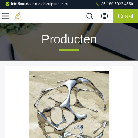
info@outdoor-metalsculpture.com
86-180-5923-4550
Citaat
Producten