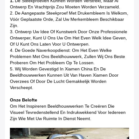
1.
De Steekproeven Kunnen Worden Verstrekt, Maar Al
Ontwerp En Vrachtprijs Zou Moeten Worden Verzameld.
2. De Aangepaste Steekproef Met Drukembleem Is Welkom,
Vóór Geplaatste Orde, Zal Uw Merkembleem Beschikbaar
Zijn.
3. Ontwerp Uw Idee Of Kunstwerk Door Onze Professionele
Ontwerper, Kunt U Ons Uw Om Het Even Welk Idee Geven,
Of U Kunt Ons Laten Voor U Ontwerpen.
4. De Goede Naverkoopdienst: Om Het Even Welke
Problemen Met Ons Beeldhouwwerk, Zullen Wij Ons Beste
Proberen Om Het Probleem Op Te Lossen.
5. Wij Worden Gevestigd In Xiamen China En De
Beeldhouwwerken Kunnen Uit Van Haven Xiamen Door
Overzees Of Door De Lucht Gemakkelijk Worden
Verscheept.
Onze Belofte
Om Het Inspireren Beeldhouwwerken Te Creëren Die
Visueel Tevredenstellend En Indrukwekkend Voor Iedereen
Zijn Wie Met Uw Ruimte In Dienst Neemt.