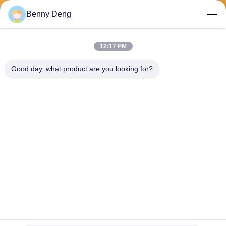
Verzend
Benny Deng
12:17 PM
Good day, what product are you looking for?
XIAMEN FLYART METAL SCULPTURE
CO.,LTD
info@outdoor-metalsculptur
e.com
86-180-5923-4550
XINDIAN STAD, XIANGAN-D
ISTRICT XIAMEN CHINA
De Goede Kwaliteit van China Openluchtmetaalbeeldhouwwerk
Leverancier. Copyright © 2026 outdoor-metalsculpture.com . Alle rechten