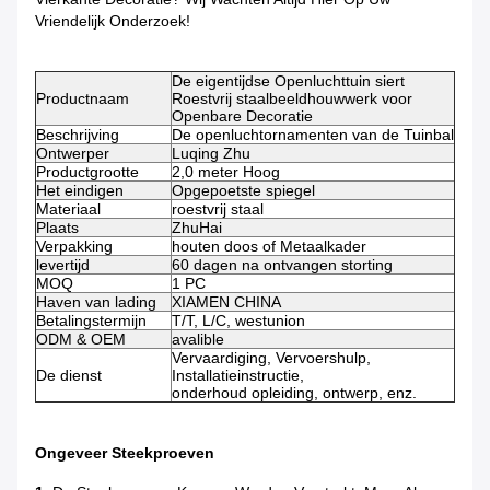
Vriendelijk Onderzoek!
De eigentijdse Openluchttuin siert
Productnaam
Roestvrij staalbeeldhouwwerk voor
Openbare Decoratie
Beschrijving
De openluchtornamenten van de Tuinbal
Ontwerper
Luqing Zhu
Productgrootte
2,0 meter Hoog
Het eindigen
Opgepoetste spiegel
Materiaal
roestvrij staal
Plaats
ZhuHai
Verpakking
houten doos of Metaalkader
levertijd
60 dagen na ontvangen storting
MOQ
1 PC
Haven van lading
XIAMEN CHINA
Betalingstermijn
T/T, L/C, westunion
ODM & OEM
avalible
Vervaardiging, Vervoershulp,
De dienst
Installatieinstructie,
onderhoud opleiding, ontwerp, enz.
Ongeveer Steekproeven