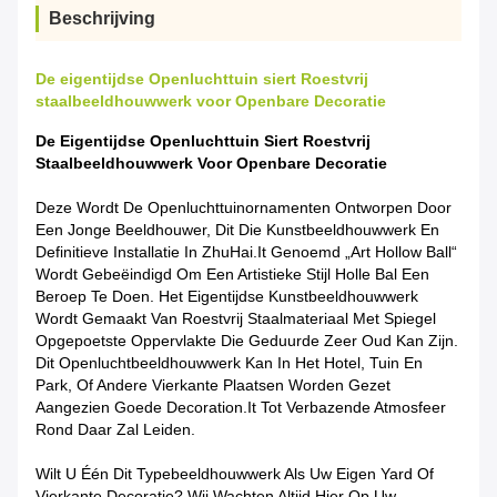
Beschrijving
De eigentijdse Openluchttuin siert Roestvrij
staalbeeldhouwwerk voor Openbare Decoratie
De Eigentijdse Openluchttuin Siert Roestvrij
Staalbeeldhouwwerk Voor Openbare Decoratie
Deze Wordt De Openluchttuinornamenten Ontworpen Door
Een Jonge Beeldhouwer, Dit Die Kunstbeeldhouwwerk En
Definitieve Installatie In ZhuHai.it Genoemd „Art Hollow Ball“
Wordt Gebeëindigd Om Een Artistieke Stijl Holle Bal Een
Beroep Te Doen. Het Eigentijdse Kunstbeeldhouwwerk
Wordt Gemaakt Van Roestvrij Staalmateriaal Met Spiegel
Opgepoetste Oppervlakte Die Geduurde Zeer Oud Kan Zijn.
Dit Openluchtbeeldhouwwerk Kan In Het Hotel, Tuin En
Park, Of Andere Vierkante Plaatsen Worden Gezet
Aangezien Goede Decoration.it Tot Verbazende Atmosfeer
Rond Daar Zal Leiden.
Wilt U Één Dit Typebeeldhouwwerk Als Uw Eigen Yard Of
Vierkante Decoratie? Wij Wachten Altijd Hier Op Uw