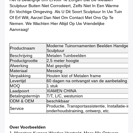
Sculptuur Buiten Niet Corrodeert, Zelfs Niet In Een Warme
En Vochtige Omgeving.
Als U Dit Soort Sculptuur In Uw Tuin
Of Erf Wilt, Aarzel Dan Niet Om Contact Met Ons Op Te
Nemen. We Wachten Hier Altijd Op Uw Vriendelijke
Aanvraag!
Moderne Tuinornamenten Beelden Handgemaak
Productnaam
Sculptuur
Beschrijving
Metalen Tuinbeelden
Productgrootte
2,5 meter hoogte
Afwerking
Mat gepolijst
Materiaal
Messing
Verpakking
Houten kist of Metalen frame
Levertijd
60 dagen na ontvangst van de aanbetaling
MOQ
1 stuk
Laadpoort
XIAMEN CHINA
Betalingstermijn
T/T, L/C, westunion
ODM & OEM
beschikbaar
Productie, Transportassistentie, Installatie-inst
Service
onderhoudstraining, ontwerp, etc.
Over Voorbeelden