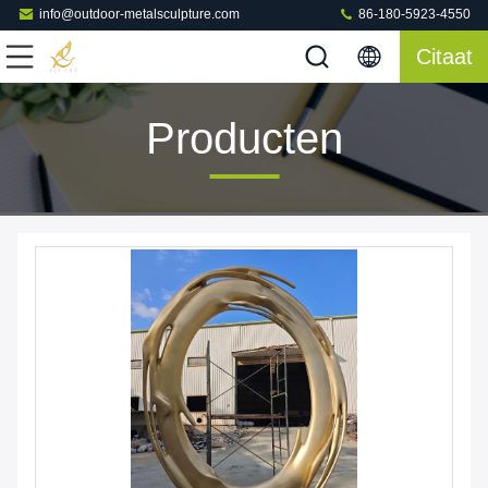
info@outdoor-metalsculpture.com
86-180-5923-4550
Citaat
Producten