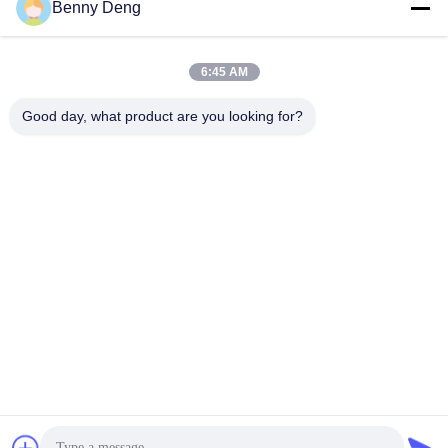
Verzend
Benny Deng
6:45 AM
Good day, what product are you looking for?
XIAMEN FLYART METAL SCULPTURE
CO.,LTD
info@outdoor-metalsculptur
e.com
86-180-5923-4550
XINDIAN STAD, XIANGAN-D
ISTRICT XIAMEN CHINA
De Goede Kwaliteit van China Openluchtmetaalbeeldhouwwerk
Leverancier. Copyright © 2026 outdoor-metalsculpture.com . Alle rechten
voorbehoudena.