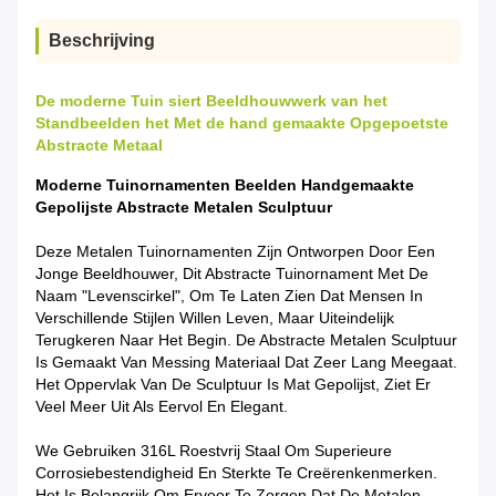
Beschrijving
De moderne Tuin siert Beeldhouwwerk van het
Standbeelden het Met de hand gemaakte Opgepoetste
Abstracte Metaal
Moderne Tuinornamenten Beelden Handgemaakte
Gepolijste Abstracte Metalen Sculptuur
Deze Metalen Tuinornamenten Zijn Ontworpen Door Een
Jonge Beeldhouwer, Dit Abstracte Tuinornament Met De
Naam "Levenscirkel", Om Te Laten Zien Dat Mensen In
Verschillende Stijlen Willen Leven, Maar Uiteindelijk
Terugkeren Naar Het Begin. De Abstracte Metalen Sculptuur
Is Gemaakt Van Messing Materiaal Dat Zeer Lang Meegaat.
Het Oppervlak Van De Sculptuur Is Mat Gepolijst, Ziet Er
Veel Meer Uit Als
Eervol En Elegant.
We Gebruiken 316L Roestvrij Staal Om Superieure
Corrosiebestendigheid En Sterkte Te Creëren
Kenmerken
.
Het Is Belangrijk Om Ervoor Te Zorgen Dat De Metalen