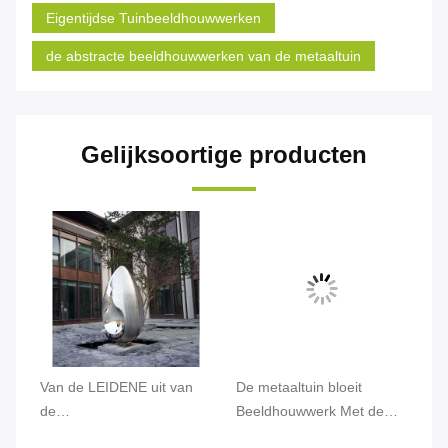
Eigentijdse Tuinbeeldhouwwerken
de abstracte beeldhouwwerken van de metaaltuin
Gelijksoortige producten
Van de LEIDENE uit van
De metaaltuin bloeit
De
en
de
Beeldhouwwerk Met de
Op
Ornamentenstandbeelden
hand gemaakte
Ro