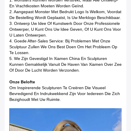
1. Monsters Kunnen Worden Verstrekt, Maar Alle Ontwerp-
En Vrachtkosten Moeten Worden Geïnd.
2. Aangepast Monster Met Bedrukt Logo Is Welkom, Voordat
De Bestelling Wordt Geplaatst, Is Uw Merklogo Beschikbaar.
3. Ontwerp Uw Idee Of Kunstwerk Door Onze Professionele
Ontwerper, U Kunt Ons Uw Idee Geven, Of U Kunt Ons Voor
U Laten Ontwerpen.
4. Goede After-Sales Service: Bij Problemen Met Onze
Sculptuur Zullen We Ons Best Doen Om Het Probleem Op
Te Lossen.
5. We Zijn Gevestigd In Xiamen China En Sculpturen
Kunnen Gemakkelijk Vanuit De Haven Van Xiamen Over Zee
Of Door De Lucht Worden Verzonden.
Onze Belofte
Om Inspirerende Sculpturen Te Creëren Die Visueel
Bevredigend En Indrukwekkend Zijn Voor Iedereen Die Zich
Bezighoudt Met Uw Ruimte.