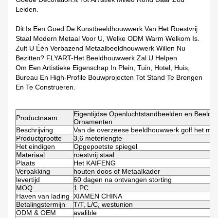
Leiden.
Dit Is Een Goed De Kunstbeeldhouwwerk Van Het Roestvrij
Staal Modern Metaal Voor U, Welke ODM Warm Welkom Is.
Zult U Één Verbazend Metaalbeeldhouwwerk Willen Nu
Bezitten? FLYART-Het Beeldhouwwerk Zal U Helpen
Om Een Artistieke Eigenschap In Plein, Tuin, Hotel, Huis,
Bureau En High-Profile Bouwprojecten Tot Stand Te Brengen
En Te Construeren.
Eigentijdse Openluchtstandbeelden en Beeldho
Productnaam
Ornamenten
Beschrijving
Van de overzeese beeldhouwwerk golf het mo
Productgrootte
3,6 meterlengte
Het eindigen
Opgepoetste spiegel
Materiaal
roestvrij staal
Plaats
Het KAIFENG
Verpakking
houten doos of Metaalkader
levertijd
60 dagen na ontvangen storting
MOQ
1 PC
Haven van lading
XIAMEN CHINA
Betalingstermijn
T/T, L/C, westunion
ODM & OEM
avalible