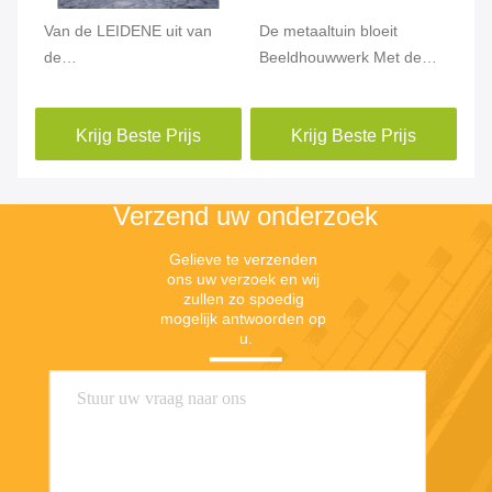
Van de LEIDENE uit van
De metaaltuin bloeit
De
en
de
Beeldhouwwerk Met de
Op
Ornamentenstandbeelden
hand gemaakte
Ro
e
Deurtuin het Moderne
Opgepoetste Decoratie 1,8
st
Krijg Beste Prijs
Krijg Beste Prijs
e
Roestvrije staal voor
Meterhoogte
Op
Parkdecoratie
Verzend uw onderzoek
Gelieve te verzenden 
ons uw verzoek en wij 
zullen zo spoedig 
mogelijk antwoorden op 
u.