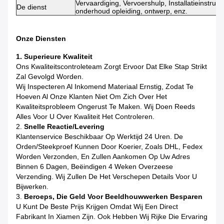
Vervaardiging, Vervoershulp, Installatieinstructi
De dienst
onderhoud opleiding, ontwerp, enz.
Onze Diensten
1. Superieure Kwaliteit
Ons Kwaliteitscontroleteam Zorgt Ervoor Dat Elke Stap Strikt
Zal Gevolgd Worden.
Wij Inspecteren Al Inkomend Materiaal Ernstig, Zodat Te
Hoeven Al Onze Klanten Niet Om Zich Over Het
Kwaliteitsprobleem Ongerust Te Maken. Wij Doen Reeds
Alles Voor U Over Kwaliteit Het Controleren.
2.
Snelle Reactie/Levering
Klantenservice Beschikbaar Op Werktijd 24 Uren. De
Orden/Steekproef Kunnen Door Koerier, Zoals DHL, Fedex
Worden Verzonden, En Zullen Aankomen Op Uw Adres
Binnen 6 Dagen, Beëindigen 4 Weken Overzeese
Verzending. Wij Zullen De Het Verschepen Details Voor U
Bijwerken.
3.
Beroeps, Die Geld Voor Beeldhouwwerken Besparen
U Kunt De Beste Prijs Krijgen Omdat Wij Een Direct
Fabrikant In Xiamen Zijn. Ook Hebben Wij Rijke Die Ervaring