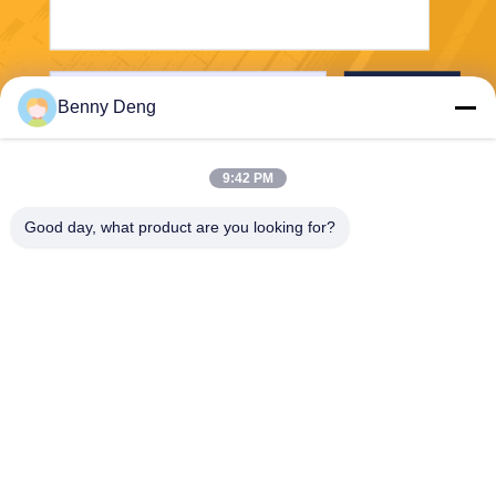
Verzend
Benny Deng
9:42 PM
Good day, what product are you looking for?
XIAMEN FLYART METAL SCULPTURE
CO.,LTD
info@outdoor-metalsculptur
e.com
86-180-5923-4550
XINDIAN STAD, XIANGAN-D
ISTRICT XIAMEN CHINA