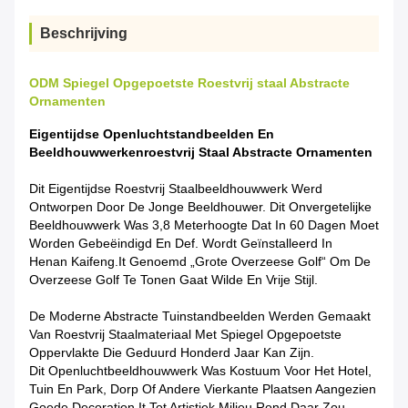
Beschrijving
ODM Spiegel Opgepoetste Roestvrij staal Abstracte
Ornamenten
Eigentijdse Openluchtstandbeelden En
Beeldhouwwerkenroestvrij Staal Abstracte Ornamenten
Dit
Eigentijdse
Roestvrij Staalbeeldhouwwerk Werd
Ontworpen Door De Jonge Beeldhouwer. Dit Onvergetelijke
Beeldhouwwerk Was 3,8 Meterhoogte Dat In 60 Dagen Moet
Worden
Gebeëindigd En Def. Wordt Geïnstalleerd In
Henan Kaifeng.It Genoemd „Grote Overzeese Golf“ Om De
Overzeese Golf Te Tonen
Gaat Wilde En Vrije Stijl.
De Moderne Abstracte Tuinstandbeelden Werden Gemaakt
Van Roestvrij Staalmateriaal Met Spiegel Opgepoetste
Oppervlakte Die Geduurd Honderd Jaar Kan Zijn.
Dit Openluchtbeeldhouwwerk Was Kostuum Voor Het Hotel,
Tuin En Park, Dorp Of Andere Vierkante Plaatsen Aangezien
Goede Decoration.it Tot Artistiek Milieu Rond Daar Zou