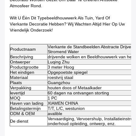
Atmosfeer Rond.
Wilt U Één Dit Typebeeldhouwwerk Als Tuin, Yard Of
Vierkante Decoratie Hebben? Wij Wachten Altijd Hier Op Uw
Vriendelijk Onderzoek!
Vierkante de Standbeelden Abstracte Drijven
Productnaam
Stromend Water
Beschrijving
drijvende wolken en Beeldhouwwerk van het s
Ontwerper
Luqing Zhu
Productgrootte
3 meter Hoog
Het eindigen
Opgepoetste spiegel
Materiaal
roestvrij staal
Plaats
Guangzhou
Verpakking
houten doos of Metaalkader
levertijd
60 dagen na ontvangen storting
MOQ
1 PC
Haven van lading
XIAMEN CHINA
Betalingstermijn
T/T, L/C, westunion
ODM & OEM
avalible
Vervaardiging, Vervoershulp, Installatieinstruct
De dienst
onderhoud opleiding, ontwerp, enz.