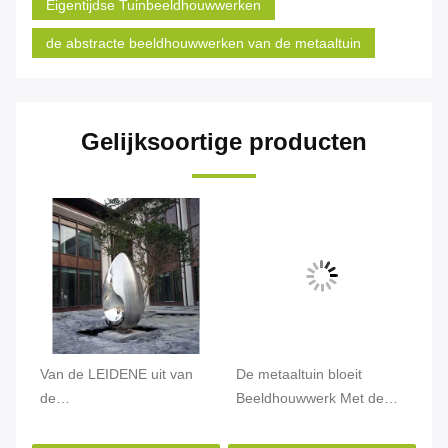
Eigentijdse Tuinbeeldhouwwerken
de abstracte beeldhouwwerken van de metaaltuin
Gelijksoortige producten
Van de LEIDENE uit van
De metaaltuin bloeit
De
en
de
Beeldhouwwerk Met de
Op
Ornamentenstandbeelden
hand gemaakte
Ro
e
Deurtuin het Moderne
Opgepoetste Decoratie 1,8
st