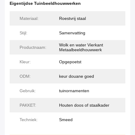
Eigentijdse Tuinbeeldhouwwerken
Materiaal:
Roestvrij staal
Stijl:
Samenvatting
Wolk en water Vierkant
Productnaam:
Metaalbeeldhouwwerk
Kleur:
Opgepoetst
ODM:
keur douane goed
Gebruik:
tuinornamenten
PAKKET:
Houten doos of staalkader
Techniek:
Smeed