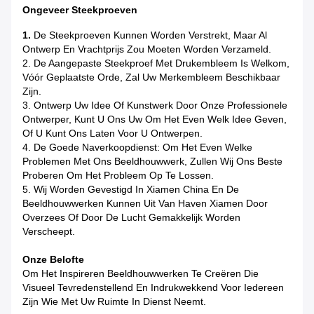
Ongeveer Steekproeven
1.
De Steekproeven Kunnen Worden Verstrekt, Maar Al
Ontwerp En Vrachtprijs Zou Moeten Worden Verzameld.
2. De Aangepaste Steekproef Met Drukembleem Is Welkom,
Vóór Geplaatste Orde, Zal Uw Merkembleem Beschikbaar
Zijn.
3. Ontwerp Uw Idee Of Kunstwerk Door Onze Professionele
Ontwerper, Kunt U Ons Uw Om Het Even Welk Idee Geven,
Of U Kunt Ons Laten Voor U Ontwerpen.
4. De Goede Naverkoopdienst: Om Het Even Welke
Problemen Met Ons Beeldhouwwerk, Zullen Wij Ons Beste
Proberen Om Het Probleem Op Te Lossen.
5. Wij Worden Gevestigd In Xiamen China En De
Beeldhouwwerken Kunnen Uit Van Haven Xiamen Door
Overzees Of Door De Lucht Gemakkelijk Worden
Verscheept.
Onze Belofte
Om Het Inspireren Beeldhouwwerken Te Creëren Die
Visueel Tevredenstellend En Indrukwekkend Voor Iedereen
Zijn Wie Met Uw Ruimte In Dienst Neemt.