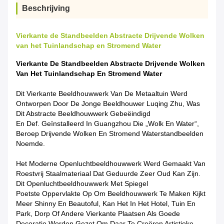
Beschrijving
Vierkante de Standbeelden Abstracte Drijvende Wolken
van het Tuinlandschap en Stromend Water
Vierkante De Standbeelden Abstracte Drijvende Wolken
Van Het Tuinlandschap En Stromend Water
Dit Vierkante Beeldhouwwerk Van De Metaaltuin Werd
Ontworpen Door De Jonge Beeldhouwer Luqing Zhu, Was
Dit Abstracte Beeldhouwwerk Gebeëindigd
En Def. Geïnstalleerd In Guangzhou Die „Wolk En Water“,
Beroep Drijvende Wolken En Stromend Waterstandbeelden
Noemde.
Het Moderne Openluchtbeeldhouwwerk Werd Gemaakt Van
Roestvrij Staalmateriaal Dat Geduurde Zeer Oud Kan Zijn.
Dit Openluchtbeeldhouwwerk
Met Spiegel
Poetste Oppervlakte Op Om Beeldhouwwerk Te Maken Kijkt
Meer Shinny En Beautoful,
Kan
Het
In Het Hotel, Tuin En
Park, Dorp Of Andere Vierkante Plaatsen Als Goede
Decoratio Worden Gezet Om Daar Te Creëren Artistieke