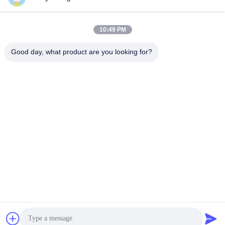
10:49 PM
Good day, what product are you looking for?
XIAMEN FLYART METAL SCULPTURE
CO.,LTD
info@outdoor-metalsculptur
e.com
86-180-5923-4550
XINDIAN STAD, XIANGAN-D
ISTRICT XIAMEN CHINA
De Goede Kwaliteit van China Openluchtmetaalbeeldhouwwerk
Leverancier. Copyright © 2026 outdoor-metalsculpture.com . Alle rechten
voorbehoudena.