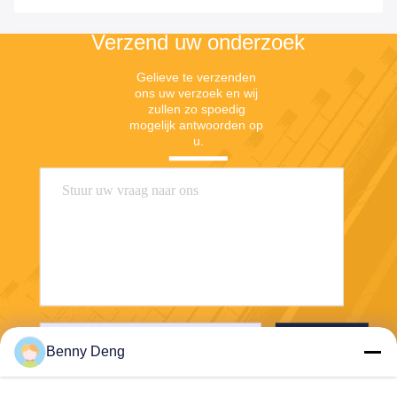
Verzend uw onderzoek
Gelieve te verzenden 
ons uw verzoek en wij 
zullen zo spoedig 
mogelijk antwoorden op 
u.
Verzend
Benny Deng