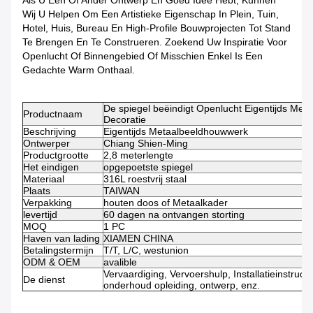
Als U Één Of Ander Ontwerp En Goed Idee Hebt, Kunnen
Wij U Helpen Om Een Artistieke Eigenschap In Plein, Tuin,
Hotel, Huis, Bureau En High-Profile Bouwprojecten Tot Stand
Te Brengen En Te Construeren. Zoekend Uw Inspiratie Voor
Openlucht Of Binnengebied Of Misschien Enkel Is Een
Gedachte Warm Onthaal.
De spiegel beëindigt Openlucht Eigentijds Met
Productnaam
Decoratie
Beschrijving
Eigentijds Metaalbeeldhouwwerk
Ontwerper
Chiang Shien-Ming
Productgrootte
2,8 meterlengte
Het eindigen
opgepoetste spiegel
Materiaal
316L roestvrij staal
Plaats
TAIWAN
Verpakking
houten doos of Metaalkader
levertijd
60 dagen na ontvangen storting
MOQ
1 PC
Haven van lading
XIAMEN CHINA
Betalingstermijn
T/T, L/C, westunion
ODM & OEM
avalible
Vervaardiging, Vervoershulp, Installatieinstructi
De dienst
onderhoud opleiding, ontwerp, enz.