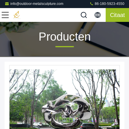
info@outdoor-metalsculpture.com
86-180-5923-4550
Citaat
Producten