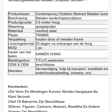
Verbazingwekkende Metalen Sculptuur Bezitten??
Productnaam
Contemporary Outdoor Abstract Metalen kunst 
Beschrijving
Metalen landschapssculptuur
Productgrootte
3.5 meter hoog
Afwerking
spiegelpolijst
Materiaal
roestvrij staal
Plaats
TAIWAN
Verpakking
houten doos of metalen frame
Leveringstermijn
50 dagen na ontvangst van de borg
MOQ
1 pc
haven van het
XIAMEN CHINA
laden
Betalingsduur
T/T,L/C,westunion
ODM & OEM
beschikbaar
Vervaardiging, hulp bij transport, installatie-instru
Diensten
onderhoudsopleiding, ontwerp, enz.
Kenmerken:
1De Vorm En Afmetingen Kunnen Worden Aangepast Als
Klant Verzoek.
2Verf Of Bakvernis Zijn Beschikbaar.
3Dieren, Figuren, Cartoons, Abstract, Boeddha En Andere
Vormen Zijn Beschikbaar.