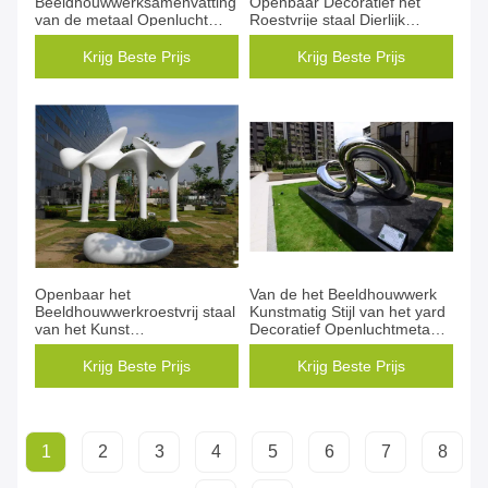
Beeldhouwwerksamenvatting
Openbaar Decoratief het
van de metaal Openlucht
Roestvrije staal Dierlijk
Moderne die Kunst voor de
Beeldhouwwerk van
Bouw van Decoratie wordt
Metaalstandbeelden
Krijg Beste Prijs
Krijg Beste Prijs
geschilderd
Openbaar het
Van de het Beeldhouwwerk
Beeldhouwwerkroestvrij staal
Kunstmatig Stijl van het yard
van het Kunst
Decoratief Openluchtmetaal
Openluchtmetaal voor
Oneindig het Roestvrije
Pleindecoratie
staalart.
Krijg Beste Prijs
Krijg Beste Prijs
1
2
3
4
5
6
7
8