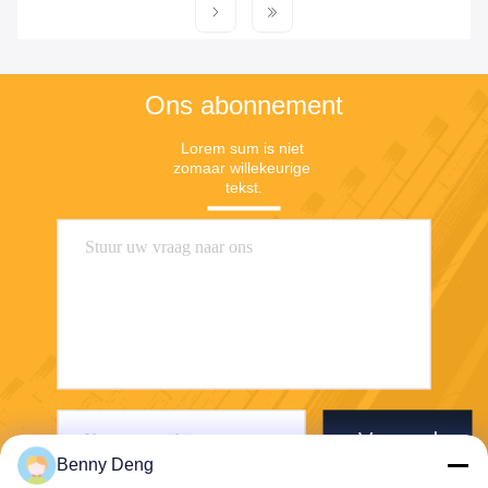
Ons abonnement
Lorem sum is niet 
zomaar willekeurige 
tekst.
Verzend
Benny Deng