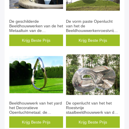
De geschilderde
De vorm paste Openlucht
Beeldhouwwerken van de het
van het de
Metaaltuin van de
Beeldhouwwerkenroestvrije
Walvisstaart SS316L
staal van de Metaaltuin de
Openlucht
Gezondheidsdeur aan
Krijg Beste Prijs
Krijg Beste Prijs
Beeldhouwwerk van het yard
De openlucht van het het
het Decoratieve
Roestvrije
Openluchtmetaal, de
staalbeeldhouwwerk van de
Lassende Beeldhouwwerken
Metaaltuin Opgepoetste
van de Metaaltuin
Oppervlakte Spiegel
Krijg Beste Prijs
Krijg Beste Prijs