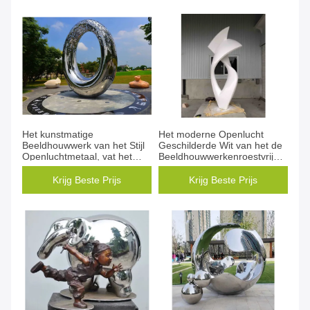
Het kunstmatige
Het moderne Openlucht
Beeldhouwwerk van het Stijl
Geschilderde Wit van het de
Openluchtmetaal, vat het
Beeldhouwwerkenroestvrije
Openluchtbeeldhouwwerk
staal van het Metaalgazon
van de Metaalkunst samen
eindigt
Krijg Beste Prijs
Krijg Beste Prijs