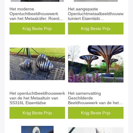
Het moderne
Het aangepaste
Openluchtbeeldhouwwerk
Openluchtmetaalbeeldhouwwerk,
van het Metaalcijfer, Roestvrij
tuiniert Eigentijds
staal Dierlijk Beeldhouwwerk
Openluchtbeeldhouwwerk
Krijg Beste Prijs
Krijg Beste Prijs
Het openluchtbeeldhouwwerk
Het samenvatting
van de het Metaaltuin van
Geschilderde
SS316L Eigentijdse
Beeldhouwwerk van de het
Metaalboom van SS316L
Openlucht 3m Hoogte
Krijg Beste Prijs
Krijg Beste Prijs