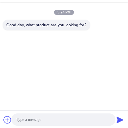
5:24 PM
Good day, what product are you looking for?
XIAMEN FLYART METAL SCULPTURE
CO.,LTD
info@outdoor-metalsculptur
e.com
86-180-5923-4550
XINDIAN STAD, XIANGAN-D
ISTRICT XIAMEN CHINA
De Goede Kwaliteit van China Openluchtmetaalbeeldhouwwerk
Leverancier. Copyright © 2026 outdoor-metalsculpture.com . Alle rechten
voorbehoudena.