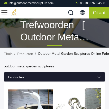
info@outdoor-metalsculpture.com
86-180-5923-4550
Citaat
Trefwoorden [
Outdoor Metal
Garden
/
/
Outdoor Metal Garden Sculptures Online Fabr
Thuis
Producten
Sculptures ]
outdoor metal garden sculptures
Overeenkomen
Producten
160 Producten