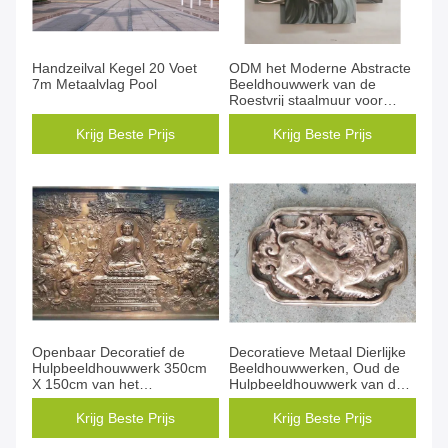
Handzeilval Kegel 20 Voet
ODM het Moderne Abstracte
7m Metaalvlag Pool
Beeldhouwwerk van de
Roestvrij staalmuur voor
Huis/Gallary-Decoratie
Krijg Beste Prijs
Krijg Beste Prijs
Openbaar Decoratief de
Decoratieve Metaal Dierlijke
Hulpbeeldhouwwerk 350cm
Beeldhouwwerken, Oud de
X 150cm van het
Hulpbeeldhouwwerk van de
Metaalbrons
Bronsmuur
Weerbestendigheid
Krijg Beste Prijs
Krijg Beste Prijs