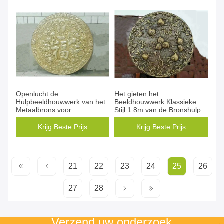
Openlucht de
Het gieten het
Hulpbeeldhouwwerk van het
Beeldhouwwerk Klassieke
Metaalbrons voor
Stijl 1.8m van de Bronshulp
Muurdecoratie Aangepaste
Diameter Decoratieve
Grootte
Perziken
Krijg Beste Prijs
Krijg Beste Prijs
21
22
23
24
25
26
27
28
Verzend uw onderzoek