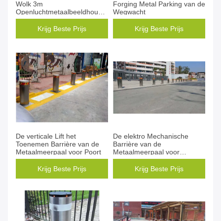
Wolk 3m
Forging Metal Parking van de
Openluchtmetaalbeeldhouwwerk
Wegwacht
wordt gedacht
Krijg Beste Prijs
Krijg Beste Prijs
De verticale Lift het
De elektro Mechanische
Toenemen Barrière van de
Barrière van de
Metaalmeerpaal voor Poort
Metaalmeerpaal voor
Bescherming
Krijg Beste Prijs
Krijg Beste Prijs