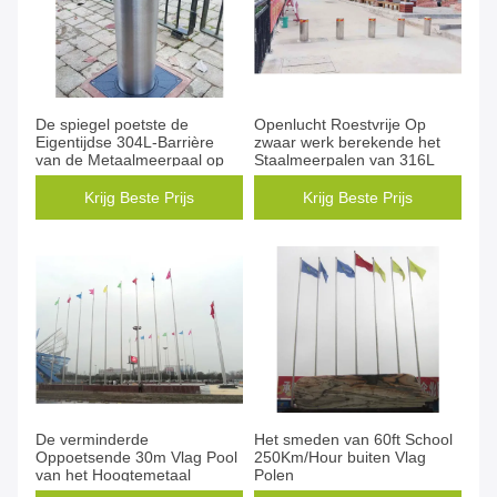
De spiegel poetste de
Openlucht Roestvrije Op
Eigentijdse 304L-Barrière
zwaar werk berekende het
van de Metaalmeerpaal op
Staalmeerpalen van 316L
Krijg Beste Prijs
Krijg Beste Prijs
De verminderde
Het smeden van 60ft School
Oppoetsende 30m Vlag Pool
250Km/Hour buiten Vlag
van het Hoogtemetaal
Polen