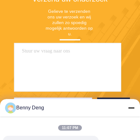
Gelieve te verzenden 
ons uw verzoek en wij 
zullen zo spoedig 
mogelijk antwoorden op 
u.
Verzend
Benny Deng
11:07 PM