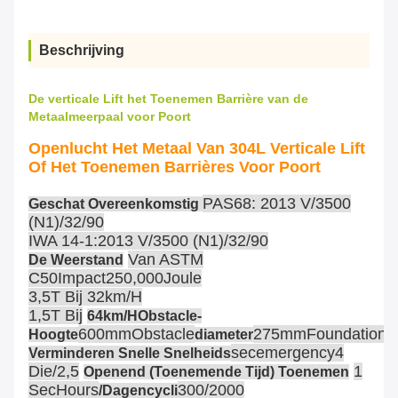
Beschrijving
De verticale Lift het Toenemen Barrière van de
Metaalmeerpaal voor Poort
Openlucht Het Metaal Van 304L Verticale Lift
Of Het Toenemen Barrières Voor Poort
PAS68: 2013 V/3500
Geschat Overeenkomstig
(N1)/32/90
IWA 14-1:2013 V/3500 (N1)/32/90
Van ASTM
De Weerstand
C50Impact250,000Joule
3,5T Bij 32km/h
1,5T Bij
64km/hObstacle-
600mmObstacle
275mmFoundation
Hoogte
Diameter
D
Secemergency4
Verminderen Snelle Snelheids
Die/2,5
1
Openend (Toenemende Tijd) Toenemen
SecHours
300/2000
/Dagencycli