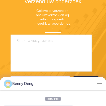
Verzend uw onderzoek
Gelieve te verzenden 
ons uw verzoek en wij 
zullen zo spoedig 
mogelijk antwoorden op 
u.
Verzend
Benny Deng
5:00 PM