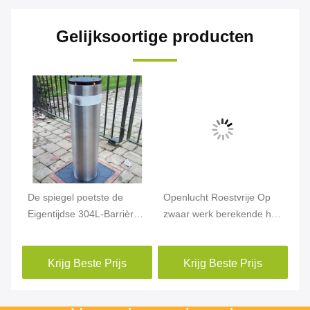
Gelijksoortige producten
De spiegel poetste de
Openlucht Roestvrije Op
Eigentijdse 304L-Barrière
zwaar werk berekende het
van de Metaalmeerpaal op
Staalmeerpalen van 316L
Krijg Beste Prijs
Krijg Beste Prijs