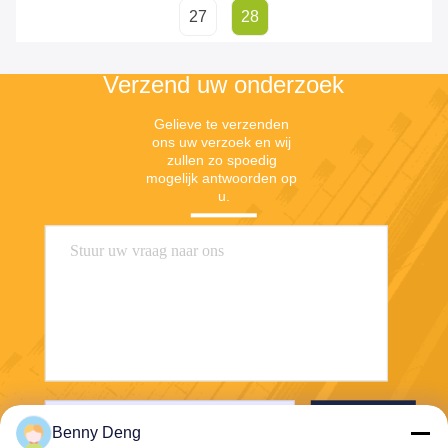
27
28
Verzend uw onderzoek
Gelieve te verzenden 
ons uw verzoek en wij 
zullen zo spoedig 
mogelijk antwoorden op 
u.
Verzend
Benny Deng