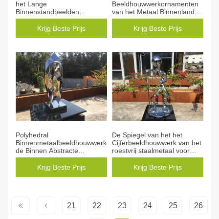
het Lange
Beeldhouwwerkornamenten
Binnenstandbeelden
van het Metaal Binnenlandse
Gegoten Brons Abstracte
Ontwerp Abstracte Kunst
Koper Eindigen
0.8m Hoogte
Krijg Beste Prijs
Krijg Beste Prijs
Polyhedral
De Spiegel van het het
Binnenmetaalbeeldhouwwerken,
Cijferbeeldhouwwerk van het
de Binnen Abstracte
roestvrij staalmetaal voor
Beeldhouwwerken van de
Huisdecoratie die wordt
Metaalkunst
opgepoetst
Krijg Beste Prijs
Krijg Beste Prijs
21
22
23
24
25
26