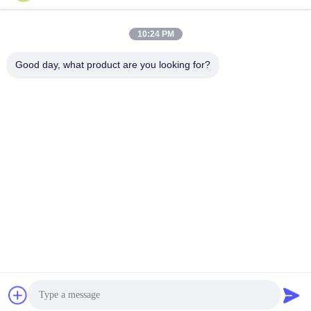
10:24 PM
Good day, what product are you looking for?
XIAMEN FLYART METAL SCULPTURE
CO.,LTD
info@outdoor-metalsculptur
e.com
86-180-5923-4550
XINDIAN STAD, XIANGAN-D
ISTRICT XIAMEN CHINA
De Goede Kwaliteit van China Openluchtmetaalbeeldhouwwerk
Leverancier. Copyright © 2026 outdoor-metalsculpture.com . Alle rechten
voorbehoudena.