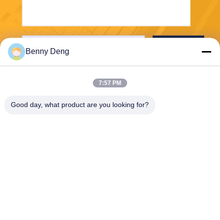
Verzend
Benny Deng
7:57 PM
Good day, what product are you looking for?
XIAMEN FLYART METAL SCULPTURE
CO.,LTD
info@outdoor-metalsculptur
e.com
86-180-5923-4550
XINDIAN STAD, XIANGAN-D
ISTRICT XIAMEN CHINA