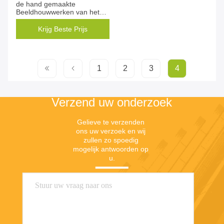
de hand gemaakte
Beeldhouwwerken van het
2,5 Meters Abstracte Metaal
Krijg Beste Prijs
1
2
3
4
Verzend uw onderzoek
Gelieve te verzenden 
ons uw verzoek en wij 
zullen zo spoedig 
mogelijk antwoorden op 
u.