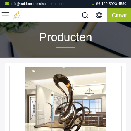
info@outdoor-metalsculpture.com
86-180-5923-4550
Citaat
Producten