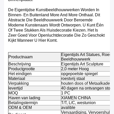
De Eigentijdse Kunstbeeldhouwwerken Worden In
Binnen- En Buitenland More And More Onthaal. Dit
Abstracte Die Beeldhouwwerk Door Beroemde
Moderne Kunstenaars Wordt Ontworpen. U Kunt Één
Of Twee Stukken Als Huisdecoratie Kiezen. Het Is
Zeer Goed Voor Openluchtdecoratie Die Zo Geschokt
Kijkt Wanneer U Hier Komt.
Eigentijds Art Statues, Roestv
Productnaam
Beeldhouwwerk
Beschrijving
Eigentijds Art Sculpture
Productgrootte
2,0 meter Hoog
Het eindigen
opgepoetste spiegel
Materiaal
roestvrij staal
Verpakking
houten doos of Metaalkader
levertijd
40 dagen na ontvangen stort
MOQ
1 PC
Haven van lading
XIAMEN CHINA
Betalingstermijn
T/T, L/C, westunion
ODM & OEM
avalible
Vervaardiging, Vervoershulp, I