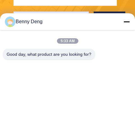
Verzend
Benny Deng
5:33 AM
Good day, what product are you looking for?
XIAMEN FLYART METAL SCULPTURE
CO.,LTD
info@outdoor-metalsculptur
e.com
86-180-5923-4550
XINDIAN STAD, XIANGAN-D
ISTRICT XIAMEN CHINA