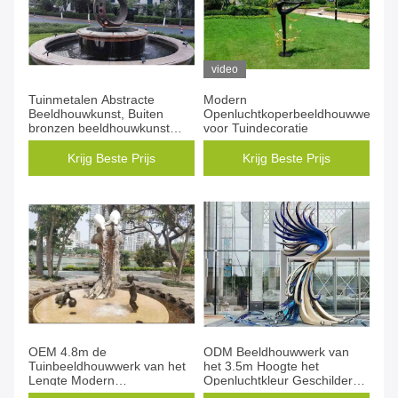
video
Tuinmetalen Abstracte
Modern
Beeldhouwkunst, Buiten
Openluchtkoperbeeldhouwwerk
bronzen beeldhouwkunst
voor Tuindecoratie
Publieke decoratie
Krijg Beste Prijs
Krijg Beste Prijs
OEM 4.8m de
ODM Beeldhouwwerk van
Tuinbeeldhouwwerk van het
het 3.5m Hoogte het
Lengte Modern
Openluchtkleur Geschilderde
Openluchtbrons
Moderne Brons