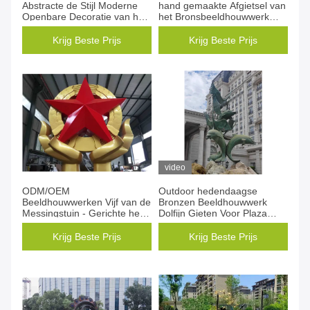
Abstracte de Stijl Moderne
hand gemaakte Afgietsel van
Openbare Decoratie van het
het Bronsbeeldhouwwerk
Metaalbeeldhouwwerk
eindigt voor Pleindecoratie
Krijg Beste Prijs
Krijg Beste Prijs
video
ODM/OEM
Outdoor hedendaagse
Beeldhouwwerken Vijf van de
Bronzen Beeldhouwwerk
Messingstuin - Gerichte het
Dolfijn Gieten Voor Plaza
Bakselvernis van het
Decoratie
Stermessing
Krijg Beste Prijs
Krijg Beste Prijs