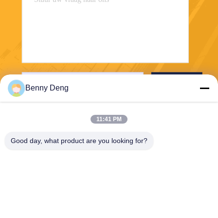
Verzend
Benny Deng
11:41 PM
Good day, what product are you looking for?
XIAMEN FLYART METAL SCULPTURE
CO.,LTD
info@outdoor-metalsculptur
e.com
86-180-5923-4550