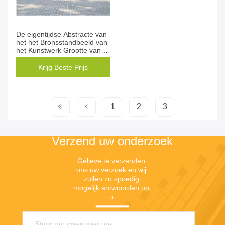
De eigentijdse Abstracte van
het het Bronsstandbeeld van
het Kunstwerk Grootte van
de het Ontwerpdouane
Krijg Beste Prijs
1
2
3
Verzend uw onderzoek
Gelieve te verzenden 
ons uw verzoek en wij 
zullen zo spoedig 
mogelijk antwoorden op 
u.