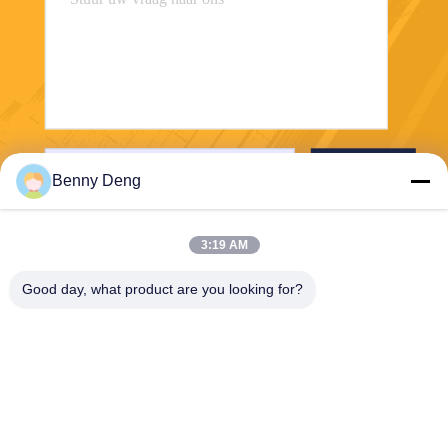
Verzend
Benny Deng
3:19 AM
Good day, what product are you looking for?
XIAMEN FLYART METAL SCULPTURE
CO.,LTD
info@outdoor-metalsculptur
e.com
86-180-5923-4550