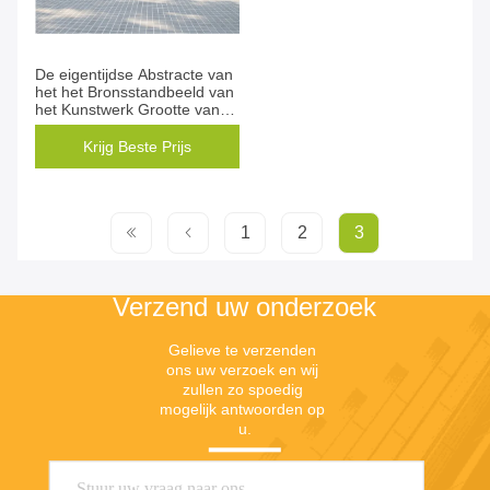
De eigentijdse Abstracte van
het het Bronsstandbeeld van
het Kunstwerk Grootte van
de het Ontwerpdouane
Krijg Beste Prijs
1
2
3
Verzend uw onderzoek
Gelieve te verzenden 
ons uw verzoek en wij 
zullen zo spoedig 
mogelijk antwoorden op 
u.