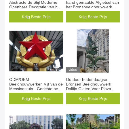
Abstracte de Stijl Moderne
hand gemaakte Afgietsel van
Openbare Decoratie van het
het Bronsbeeldhouwwerk
Metaalbeeldhouwwerk
eindigt voor Pleindecoratie
Krijg Beste Prijs
Krijg Beste Prijs
video
ODM/OEM
Outdoor hedendaagse
Beeldhouwwerken Vijf van de
Bronzen Beeldhouwwerk
Messingstuin - Gerichte het
Dolfijn Gieten Voor Plaza
Bakselvernis van het
Decoratie
Stermessing
Krijg Beste Prijs
Krijg Beste Prijs