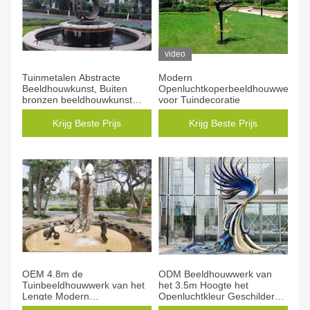
video
Tuinmetalen Abstracte
Modern
Beeldhouwkunst, Buiten
Openluchtkoperbeeldhouwwerk
bronzen beeldhouwkunst
voor Tuindecoratie
Publieke decoratie
Krijg Beste Prijs
Krijg Beste Prijs
OEM 4.8m de
ODM Beeldhouwwerk van
Tuinbeeldhouwwerk van het
het 3.5m Hoogte het
Lengte Modern
Openluchtkleur Geschilderde
Openluchtbrons
Moderne Brons