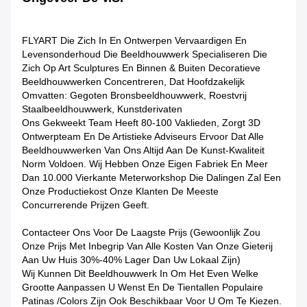
FLYART Die Zich In En Ontwerpen Vervaardigen En
Levensonderhoud Die Beeldhouwwerk Specialiseren Die
Zich Op Art Sculptures En Binnen & Buiten Decoratieve
Beeldhouwwerken Concentreren, Dat Hoofdzakelijk
Omvatten: Gegoten Bronsbeeldhouwwerk, Roestvrij
Staalbeeldhouwwerk, Kunstderivaten
Ons Gekweekt Team Heeft 80-100 Vaklieden, Zorgt 3D
Ontwerpteam En De Artistieke Adviseurs Ervoor Dat Alle
Beeldhouwwerken Van Ons Altijd Aan De Kunst-Kwaliteit
Norm Voldoen. Wij Hebben Onze Eigen Fabriek En Meer
Dan 10.000 Vierkante Meterworkshop Die Dalingen Zal Een
Onze Productiekost Onze Klanten De Meeste
Concurrerende Prijzen Geeft.
Contacteer Ons Voor De Laagste Prijs (gewoonlijk Zou
Onze Prijs Met Inbegrip Van Alle Kosten Van Onze Gieterij
Aan Uw Huis 30%-40% Lager Dan Uw Lokaal Zijn)
Wij Kunnen Dit Beeldhouwwerk In Om Het Even Welke
Grootte Aanpassen U Wenst En De Tientallen Populaire
Patinas /colors Zijn Ook Beschikbaar Voor U Om Te Kiezen.