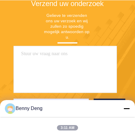
Verzend uw onderzoek
Gelieve te verzenden 
ons uw verzoek en wij 
zullen zo spoedig 
mogelijk antwoorden op 
u.
Verzend
Benny Deng
3:11 AM