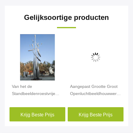
Gelijksoortige producten
Van het de
Aangepast Grootte Groot
Va
Standbeeldenroestvrije
Openluchtbeeldhouwwerk/het
Be
staal van het metaal Met
Abstracte Beeldhouwwerk
st
de hand gemaakte Grote
van het Spiegelroestvrije
Gr
Krijg Beste Prijs
Krijg Beste Prijs
ouwwerk
Openluchtbeeldhouwwerk
staal
he
het Pleindecoratie