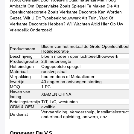
Wordt Gemaakt Door Roestvrij Staalmateriaal Met Hoog
Ambacht Om Oppervlakte Zoals Spiegel Te Maken Die Als
Openluchtdecoratie Zoals Vierkante Decoratie Kan Worden
Gezet. Wilt U Dit Typebeeldhouwwerk Als Tuin, Yard Of
Vierkante Decoratie Hebben? Wij Wachten Altijd Hier Op Uw
Vriendelijk Onderzoek!
Bloem van het metaal de Grote Openluchtbeeldh
Productnaam
Hoteldecoratie
Beschrijving
bloem modern openluchtbeeldhouwwerk
Productgrootte
2,8 meterlengte
Het eindigen
Opgepoetste spiegel
Materiaal
roestvrij staal
Verpakking
houten doos of Metaalkader
levertijd
40 dagen na ontvangen storting
MOQ
1 PC
Haven van
XIAMEN CHINA
lading
Betalingstermijn
T/T, L/C, westunion
ODM & OEM
avalible
Vervaardiging, Vervoershulp, Installatieinstructie,
De dienst
onderhoud opleiding, ontwerp, enz.
Ongeveer De V.S.