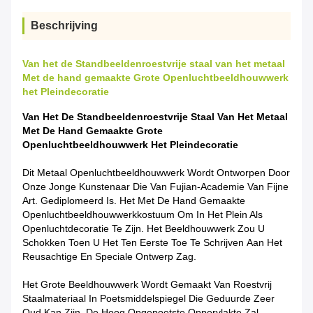
Beschrijving
Van het de Standbeeldenroestvrije staal van het metaal
Met de hand gemaakte Grote Openluchtbeeldhouwwerk
het Pleindecoratie
Van Het De Standbeeldenroestvrije Staal Van Het Metaal
Met De Hand Gemaakte Grote
Openluchtbeeldhouwwerk Het Pleindecoratie
Dit Metaal Openluchtbeeldhouwwerk Wordt Ontworpen Door
Onze Jonge Kunstenaar Die Van Fujian-
Academie Van
Fijne
Art.
Gediplomeerd Is
.
Het Met De Hand Gemaakte
Openluchtbeeldhouwwerkkostuum Om In Het Plein Als
Openluchtdecoratie Te Zijn. Het Beeldhouwwerk Zou U
Schokken Toen U Het Ten Eerste Toe Te Schrijven Aan Het
Reusachtige En Speciale Ontwerp Zag.
Het Grote Beeldhouwwerk Wordt Gemaakt Van Roestvrij
Staalmateriaal In Poetsmiddelspiegel Die Geduurde Zeer
Oud Kan Zijn. De Hoog Opgepoetste Oppervlakte Zal