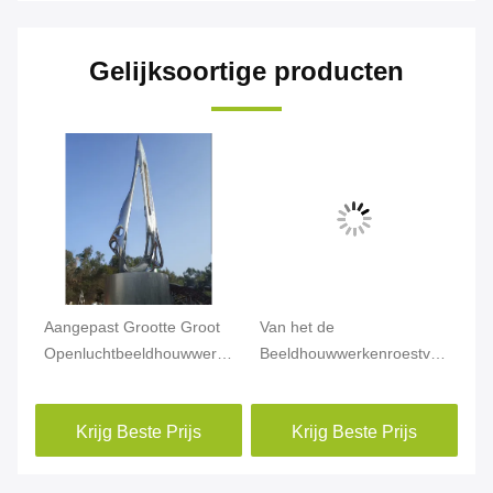
Gelijksoortige producten
Aangepast Grootte Groot
Van het de
Ab
Openluchtbeeldhouwwerk/het
Beeldhouwwerkenroestvrije
Me
Abstracte Beeldhouwwerk
staal van de metaaltuin
va
van het Spiegelroestvrije
Grote Openlucht Abstracte
Gr
Krijg Beste Prijs
Krijg Beste Prijs
ouwwerk
staal
het Pleindecoratie
la