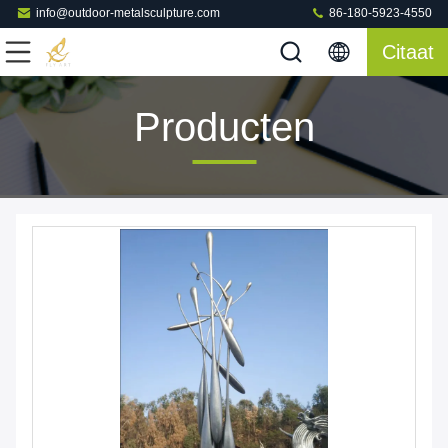
info@outdoor-metalsculpture.com
86-180-5923-4550
Citaat
Producten