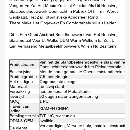
Vangen En Zal Het Mooie Zonlicht Afleiden Als Dit Roestvrij
Staalbeeldhouwwerk Openlucht In Publiek Of In Tuin Wordt
Geplaatst. Het Zal Tot Artistieke Atmosfeer Rond
There.make Het Opgewekt En Comfortabele Milieu Leiden.
Dit Is Een Goed Abstract Beeldhouwwerk Van Het Roestvrij
Staalmetaal Voor U, Welke ODM Warm Welkom Is. Zult U
Één Verbazend Metaalbeeldhouwwerk Willen Nu Bezitten?
Van het de Standbeeldenroestvrije staal van he
Productnaam
Openluchtbeeldhouwwerk het Pleindecoratie
Beschrijving
Met de hand gemaakte Openluchtstandbeelden
Productgrootte
7,5 meterlengte
Het eindigen
Opgepoetste spiegel
Materiaal
roestvrij staal
Verpakking
houten doos of Metaalkader
levertijd
60 dagen na ontvangen storting
MOQ
1 PC
Haven van
XIAMEN CHINA
lading
Betalingstermijn
T/T, L/C, westunion
ODM & OEM
avalible
Vervaardiging, Vervoershulp, Installatieinstructie,
De dienst