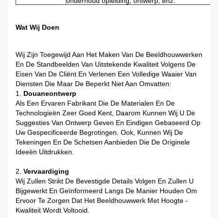
onderhoud opleiding, ontwerp, enz.
Wat Wij Doen
Wij Zijn Toegewijd Aan Het Maken Van De Beeldhouwwerken
En De Standbeelden Van Uitstekende Kwaliteit Volgens De
Eisen Van De Cliënt En Verlenen Een Volledige Waaier Van
Diensten Die Maar De Beperkt Niet Aan Omvatten:
1.
Douaneontwerp
Als Een Ervaren Fabrikant Die De Materialen En De
Technologieën Zeer Goed Kent, Daarom Kunnen Wij U De
Suggesties Van Ontwerp Geven En Eindigen Gebaseerd Op
Uw Gespecificeerde Begrotingen. Ook, Kunnen Wij De
Tekeningen En De Schetsen Aanbieden Die De Originele
Ideeën Uitdrukken.
2.
Vervaardiging
Wij Zullen Strikt De Bevestigde Details Volgen En Zullen U
Bijgewerkt En Geïnformeerd Langs De Manier Houden Om
Ervoor Te Zorgen Dat Het Beeldhouwwerk Met Hoogte -
Kwaliteit Wordt Voltooid.