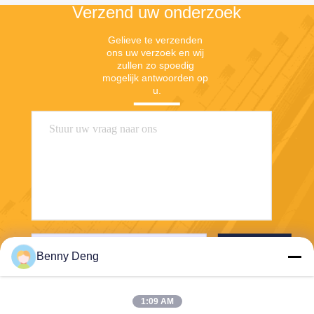
Verzend uw onderzoek
Gelieve te verzenden 
ons uw verzoek en wij 
zullen zo spoedig 
mogelijk antwoorden op 
u.
Verzend
Benny Deng
1:09 AM