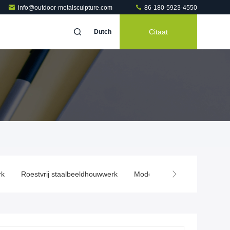
info@outdoor-metalsculpture.com
86-180-5923-4550
Citaat
Dutch
Roestvrij staalbeeldhouwwerk
Modern Abstract Beeldhouwwerk