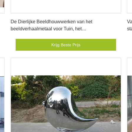
Krijg Beste Prijs
De Dierlijke Beeldhouwwerken van het
Va
beeldverhaalmetaal voor Tuin, het
st
Openluchtbeeldhouwwerk van de Metaalvogel
Krijg Beste Prijs