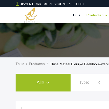
XIAMEN FLYART METAL SCULPTURE CO.,LTD
Huis
Producten
Thuis
Producten
/
/
China Metaal Dierlijke Beeldhouwwer
Alle
Type:
Openluchtmetaalbeeldhouwwerk