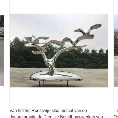
Krijg Beste Prijs
Van het het Roestvrije staalmetaal van de
He
douanegrootte de Dierlijke Beeldhouwwerken voor
Op