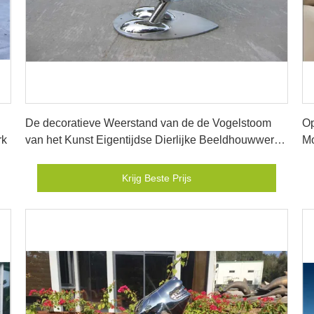
Krijg Beste Prijs
De decoratieve Weerstand van de de Vogelstoom
Op
rk
van het Kunst Eigentijdse Dierlijke Beeldhouwwerk
Mo
Vette
Tu
Krijg Beste Prijs