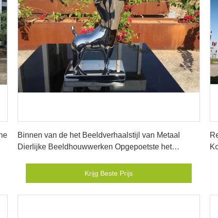
Krijg Beste Prijs
he
Binnen van de het Beeldverhaalstijl van Metaal
Re
Dierlijke Beeldhouwwerken Opgepoetste het
Ko
Roestvrije staalspiegel
Krijg Beste Prijs