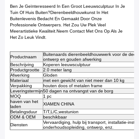
Ben Je Geïnteresseerd In Een Groot Leeuwsculptuur In Je
Tuin Of Huis Buiten?
Dierenbeeldhouwkunst In Het
Buitenleven
Is Bedacht En Gemaakt Door Onze
Professionele Ontwerpers. Het Zou Uw Plek Veel
Meer
Artistieke Kwaliteit.
Neem Contact Met Ons Op Als Je
Het Zo Leuk Vindt.
Buitenaards dierenbeeldhouwwerk voor de decora
Productnaam
ontwerp en gouden afwerking
Beschrijving
Koperen leeuwsculptuur
Productgrootte
2.0 meter lang
Afwerking
Gloden
Materiaal
met een gewicht van niet meer dan 10 kg
Verpakking
houten doos of metalen frame
Leveringstermijn
50 dagen na ontvangst van de borg
MOQ
1 pc
haven van het
XIAMEN CHINA
laden
Betalingsduur
T/T,L/C,westunion
ODM & OEM
beschikbaar
Vervaardiging, hulp bij transport, installatie-instru
Diensten
onderhoudsopleiding, ontwerp, enz.