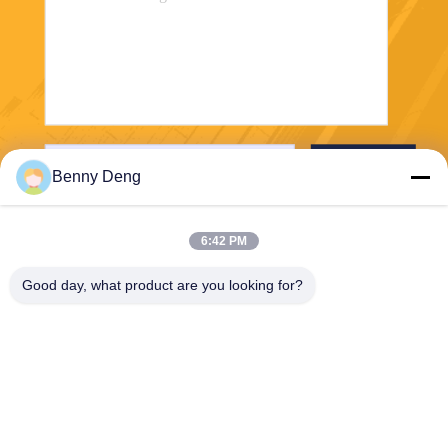
Verzend
Benny Deng
6:42 PM
Good day, what product are you looking for?
XIAMEN FLYART METAL SCULPTURE
CO.,LTD
info@outdoor-metalsculptur
e.com
86-180-5923-4550