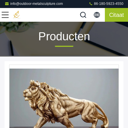
info@outdoor-metalsculpture.com
86-180-5923-4550
Citaat
Producten