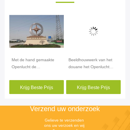
ne
Met de hand gemaakte
Beeldhouwwerk van het
He
Openlucht de
douane het Openlucht
Be
Tuinstandbeelden van het
Abstracte Roestvrije staal
Me
Roestvrij
en het Beeldhouwwerk van
Op
Krijg Beste Prijs
Krijg Beste Prijs
staalbeeldhouwwerk voor
de Metaaltuin
Tu
Stadsdecoratie
Verzend uw onderzoek
Gelieve te verzenden 
ons uw verzoek en wij 