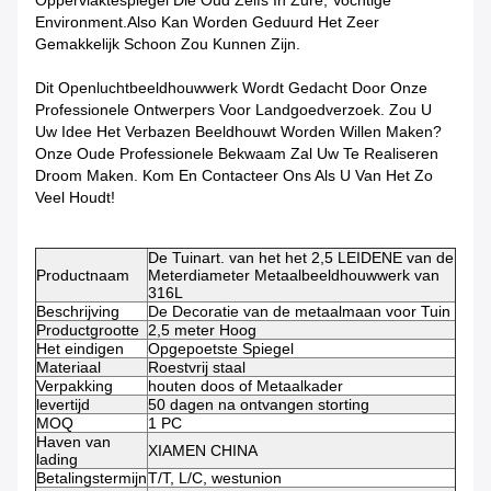
Oppervlaktespiegel Die Oud Zelfs In Zure, Vochtige
Environment.also Kan Worden Geduurd Het Zeer
Gemakkelijk Schoon Zou Kunnen Zijn.
Dit Openluchtbeeldhouwwerk Wordt Gedacht Door Onze
Professionele Ontwerpers Voor Landgoedverzoek.
Zou U
Uw Idee Het Verbazen Beeldhouwt Worden Willen Maken?
Onze Oude Professionele Bekwaam Zal Uw Te Realiseren
Droom Maken. Kom En Contacteer Ons Als U Van Het Zo
Veel Houdt!
De Tuinart. van het het 2,5 LEIDENE van de
Productnaam
Meterdiameter Metaalbeeldhouwwerk van
316L
Beschrijving
De Decoratie van de metaalmaan voor Tuin
Productgrootte
2,5 meter Hoog
Het eindigen
Opgepoetste Spiegel
Materiaal
Roestvrij staal
Verpakking
houten doos of Metaalkader
levertijd
50 dagen na ontvangen storting
MOQ
1 PC
Haven van
XIAMEN CHINA
lading
Betalingstermijn
T/T, L/C, westunion