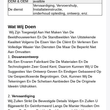
ODM & OEM
avalible
Vervaardiging, Vervoershulp,
De dienst
Installatieinstructie,
onderhoud opleiding, ontwerp, enz.
Wat Wij Doen
Wij Zijn Toegewijd Aan Het Maken Van De
Beeldhouwwerken En De Standbeelden Van Uitstekende
Kwaliteit Volgens De Eisen Van De Cliënt En Verlenen Een
Volledige Waaier Van Diensten Die Maar De Beperkt Niet
Aan Omvatten:
1.
Douaneontwerp
Als Een Ervaren Fabrikant Die De Materialen En De
Technologieën Zeer Goed Kent, Daarom Kunnen Wij U De
Suggesties Van Ontwerp Geven En Eindigen Gebaseerd Op
Uw Gespecificeerde Begrotingen. Ook, Kunnen Wij De
Tekeningen En De Schetsen Aanbieden Die De Originele
Ideeën Uitdrukken.
2.
Vervaardiging
Wij Zullen Strikt De Bevestigde Details Volgen En Zullen U
Bijgewerkt En Geïnformeerd Langs De Manier Houden Om