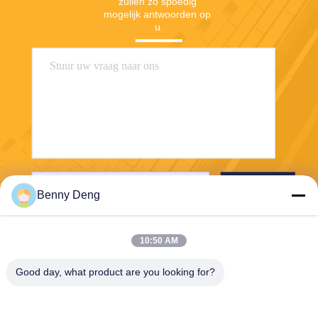
zullen zo spoedig 
mogelijk antwoorden op 
u.
Verzend
Benny Deng
10:50 AM
Good day, what product are you looking for?
XIAMEN FLYART METAL SCULPTURE
CO.,LTD