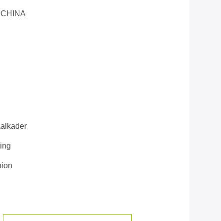
 CHINA
alkader
ing
nion