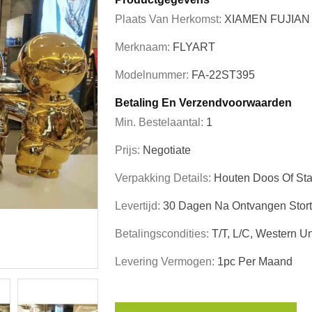
Plaats Van Herkomst:
XIAMEN FUJIAN
Merknaam:
FLYART
Modelnummer:
FA-22ST395
Betaling En Verzendvoorwaarden
Min. Bestelaantal:
1
Prijs:
Negotiate
Verpakking Details:
Houten Doos Of Sta
Levertijd:
30 Dagen Na Ontvangen Stort
Betalingscondities:
T/T, L/C, Western U
Levering Vermogen:
1pc Per Maand