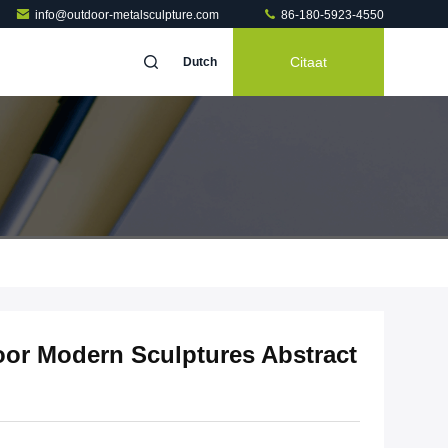
info@outdoor-metalsculpture.com
86-180-5923-4550
Citaat
Dutch
oor Modern Sculptures Abstract