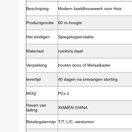
Beschrijving
Modern beeldhouwwerk voor Huis
Productgrootte
60 m-hoogte
Het eindigen
Spiegeloppervlakte
Materiaal
roestvrij staal
Verpakking
houten doos of Metaalkader
levertijd
40 dagen na ontvangen storting
MOQ
PCs 1
Haven van
XIAMEN CHINA
lading
Betalingstermijn
T/T, L/C, westunion