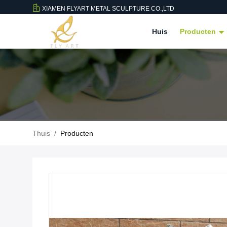
XIAMEN FLYART METAL SCULPTURE CO.,LTD
Huis
Producten
Thuis
/
Producten