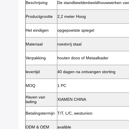
Beschrijving
De standbeeldenbeeldhouwwerken van 
Productgrootte
2,2 meter Hoog
Het eindigen
opgepoetste spiegel
Materiaal
roestvrij staal
Verpakking
houten doos of Metaalkader
levertijd
40 dagen na ontvangen storting
MOQ
1 PC
Haven van
XIAMEN CHINA
lading
Betalingstermijn
T/T, L/C, westunion
ODM & OEM
avalible