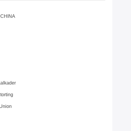
 CHINA
alkader
orting
 Union