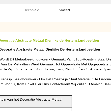
Techniek:
Smeed
coratie Abstracte Metaal Dierlijke de Hertenstandbeelden
coratie Abstracte Metaal Dierlijke De Hertenstandbeelden
Wordt Dit Metaalbeeldhouwwerk Gemaakt Van 316L-Roestvrij Staal Die 2
 Van De Metaaltuin Werd Gemaakt Tot Oppervlakte Met Opgepoetste S
m Te Zijn Ornamenten Voor Gazon, Tuin, Plein En Één Of Andere Ope
delijk Beeldhouwwerk Om Het Roestvrije Staal Material.if Te Gebrui
uum Voor U, Kom Enkel Hier Ons Contacteren! Wij Zullen U Amaing Be
in van het Decoratie Abstracte Metaal