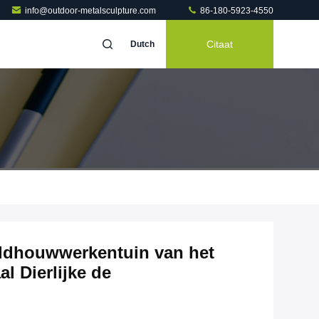
info@outdoor-metalsculpture.com
86-180-5923-4550
Citaat
Dutch
ldhouwwerkentuin van het
l Dierlijke de