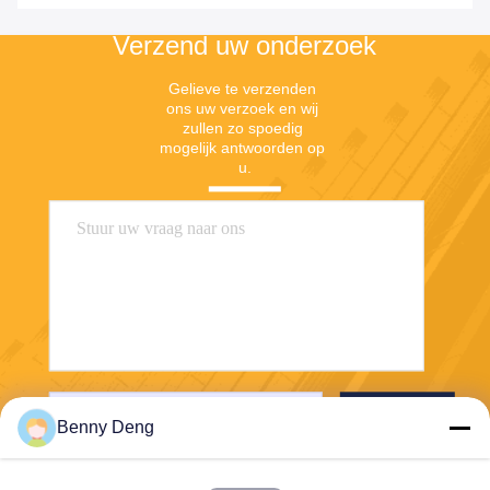
Verzend uw onderzoek
Gelieve te verzenden 
ons uw verzoek en wij 
zullen zo spoedig 
mogelijk antwoorden op 
u.
Verzend
Benny Deng