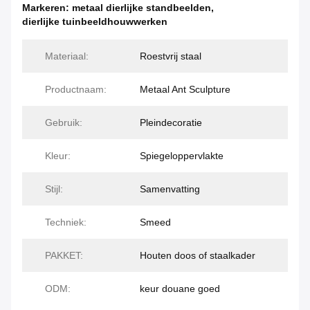
Markeren:
metaal dierlijke standbeelden
,
dierlijke tuinbeeldhouwwerken
Materiaal:
Roestvrij staal
Productnaam:
Metaal Ant Sculpture
Gebruik:
Pleindecoratie
Kleur:
Spiegeloppervlakte
Stijl:
Samenvatting
Techniek:
Smeed
PAKKET:
Houten doos of staalkader
ODM:
keur douane goed