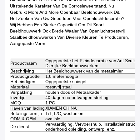
Uitstekende Karakter Van De Corrosieweerstand. Nu
Gebruikt More And More Openbaar Beeldhouwwerk Dit.
Het Zoeken Van Uw Goed Idee Voor Openluchtdecoratie?
Wij Hebben Een Sterke Capaciteit Om Dit Soort
Beeldhouwwerk Ook Brede Waaier Van Openluchtroestvrij
Staalbeeldhouwwerken Van Diverse Kleuren Te Produceren,
Aangepaste Vorm.
Opgepoetste het Pleindecoratie van Ant Sculptu
Productnaam
Dierlijke Beeldhouwwerken
Beschrijving
Het Beeldhouwwerk van de metaalmier
Productgrootte
1,8 meterhoogte
Het eindigen
Opgepoetste spiegel
Materiaal
roestvrij staal
Verpakking
houten doos of Metaalkader
levertijd
40 dagen na ontvangen storting
MOQ
1 PC
Haven van lading
XIAMEN CHINA
Betalingstermijn
T/T, L/C, westunion
ODM & OEM
avalible
Vervaardiging, Vervoershulp, Installatieinstructie
De dienst
onderhoud opleiding, ontwerp, enz.