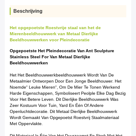
Beschrijving
Het opgepoetste Roestvrije staal van het de
Mierenbeeldhouwwerk van Metaal Dierlijke
Beeldhouwwerken voor Pleindecoratie
Opgepoetste Het Pleindecoratie Van Ant Sculpture
Stainless Steel For Van Metaal Dierlijke
Beeldhouwwerken
Het Het Beeldhouwwerkbeeldhouwwerk Wordt Van De
Metaalmier Ontworpen Door Een Jonge Beeldhouwer. Het
Noemde“ Leuke Mieren“, Om De Mier Te Tonen Werkend
Harde
Eigenschappen
, Symboliseert Peolple Elke Dag Bezig
Voor Het Betere Leven. Dit Dierlijke Beeldhouwwerk Was
Zeer Kostuum Voor Tuin, Yard En Één Of Andere
Openluchtdecoratie. Dit Metaal Dierlijke Beeldhouwwerk
Wordt Gemaakt Van Opgepoetst Roestvrij Staalmateriaal
Met Oppervlakte.
Dit Materiaal Is Één Van Het Duurzaamst En Sterk Met Het