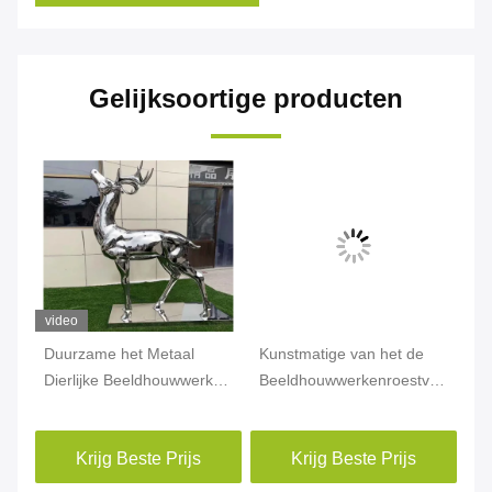
Gelijksoortige producten
video
Duurzame het Metaal
Kunstmatige van het de
Mo
het
Dierlijke Beeldhouwwerken
Beeldhouwwerkenroestvrije
he
van de Roestvrij staaltuin
staal van het Stijlmetaal
Be
n
Openlucht met
Dierlijke de
st
Krijg Beste Prijs
Krijg Beste Prijs
Spiegelkleur
Tuinornamenten
Di
Tu