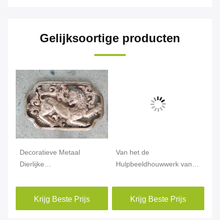
Gelijksoortige producten
Decoratieve Metaal
Van het de
De
Dierlijke
Hulpbeeldhouwwerk van
18
Beeldhouwwerken, Oud de
het feebrons van het de
A
Hulpbeeldhouwwerk van
Stijlmetaal Oude van de de
va
Krijg Beste Prijs
Krijg Beste Prijs
de Bronsmuur
Muurkunst de
Corrosiestabiliteit