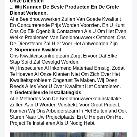
Onze Diensten
Wij Kunnen De Beste Producten En De Grote
1.
Dienst Verlenen.
Alle Beeldhouwwerken Zullen Van Goede Kwaliteit
En Concurrerende Prijs Worden Voorzien. En U Kunt
Ons Op Elk Ogenblik Contacteren Als U Om Het Even
Welke Problemen Van Beeldhouwwerk Ontmoet. Ons
De Dienstteam Zal Hier Voor Het Antwoorden Zijn.
Superieure Kwaliteit
2.
Ons Kwaliteitscontroleteam Zorgt Ervoor Dat Elke
Stap Strikt Zal Gevolgd Worden.
Wij Inspecteren Al Inkomend Materiaal Ernstig, Zodat
Te Hoeven Al Onze Klanten Niet Om Zich Over Het
Kwaliteitsprobleem Ongerust Te Maken. Wij Doen
Reeds Alles Voor U Over Kwaliteit Het Controleren.
Gedetailleerde Installatiegids
3.
Alle Methodes Van De Beeldhouwwerkeninstallatie
Zullen Aan U Worden Verstrekt. Voor Groot Project,
Kunnen Wij Ons Arbeidersteam In Het Buitenland Ook
Sturen Naar Uw Projectplaats, En U Helpen Om Het
Project Te Installeren Als U Nodig Hebt.