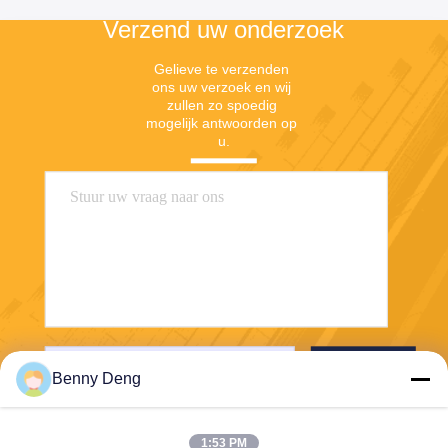
Verzend uw onderzoek
Gelieve te verzenden 
ons uw verzoek en wij 
zullen zo spoedig 
mogelijk antwoorden op 
u.
Verzend
Benny Deng
1:53 PM