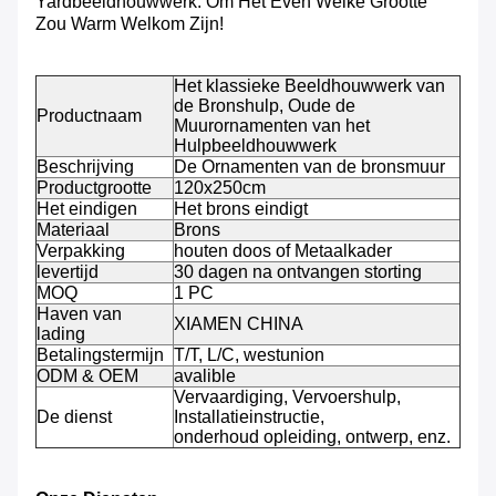
Yardbeeldhouwwerk. Om Het Even Welke Grootte
Zou Warm Welkom Zijn!
Het klassieke Beeldhouwwerk van
de Bronshulp, Oude de
Productnaam
Muurornamenten van het
Hulpbeeldhouwwerk
Beschrijving
De Ornamenten van de bronsmuur
Productgrootte
120x250cm
Het eindigen
Het brons eindigt
Materiaal
Brons
Verpakking
houten doos of Metaalkader
levertijd
30 dagen na ontvangen storting
MOQ
1 PC
Haven van
XIAMEN CHINA
lading
Betalingstermijn
T/T, L/C, westunion
ODM & OEM
avalible
Vervaardiging, Vervoershulp,
De dienst
Installatieinstructie,
onderhoud opleiding, ontwerp, enz.