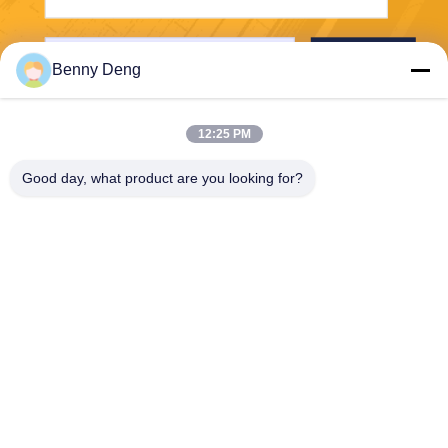
Verzend
Benny Deng
12:25 PM
Good day, what product are you looking for?
XIAMEN FLYART METAL SCULPTURE
CO.,LTD
info@outdoor-metalsculptur
e.com
86-180-5923-4550
XINDIAN STAD, XIANGAN-D
ISTRICT XIAMEN CHINA