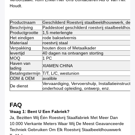
Houdt.
Productnaam
Geschilderd Roestvrij staalbeeldhouwwerk, de O
Beschrijving
Paddestoel geschilderd roestvrij staalbeeldhou
Productgrootte
1,5 meterlengte
Het eindigen
rode bakselvernis
Materiaal
roestvrij staal
Verpakking
houten doos of Metaalkader
levertijd
40 dagen na ontvangen storting
MOQ
1 PC
Haven van
XIAMEN CHINA
lading
Betalingstermijn
T/T, L/C, westunion
ODM & OEM
avalible
Vervaardiging, Vervoershulp, Installatieinstructie,
De dienst
onderhoud opleiding, ontwerp, enz.
FAQ
Vraag 1: Bent U Een Fabriek?
Ja, Bezitten Wij Één Roestvrij Staalfabriek Met Meer Dan
10.000 Vierkante Meters Waar Wij De Meest Geavanceerde
Techniek Gebruiken Om Elk Roestvrij Staalbeeldhouwwerk