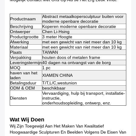
Abstract metaalkopersculptuur buiten voor
Productnaam
moderne openbare decoratie
Beschrijving
Koperen moderne openbare decoratie
Ontwerper
Chen Li-Hsing
Productgrootte
3 meter Hoogte
Afwerking
met een gewicht van niet meer dan 10 kg
Materiaal
met een gewicht van niet meer dan 10 kg
Plaats
TAIWAN
Verpakking
houten doos of metalen frame
Leveringstermijn
40 dagen na ontvangst van de borg
MOQ
1 pc
haven van het
XIAMEN CHINA
laden
Betalingsduur
T/T,L/C,westunion
ODM & OEM
beschikbaar
Vervaardiging, hulp bij transport, installatie-
Diensten
instructie,
onderhoudsopleiding, ontwerp, enz.
Wat Wij Doen
Wij Zijn Toegewijd Aan Het Maken Van Kwalitatief
Hoogwaardige Sculpturen En Beelden Volgens De Eisen Van