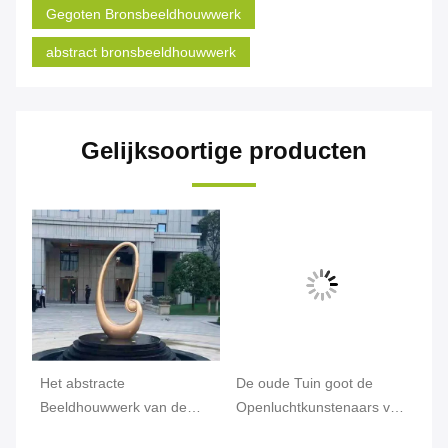
Gegoten Bronsbeeldhouwwerk
abstract bronsbeeldhouwwerk
Gelijksoortige producten
Het abstracte
De oude Tuin goot de
Mo
uwwerk,
Beeldhouwwerk van de
Openluchtkunstenaars van
Br
Metaaltuin, Openlucht het
het Bronsbeeldhouwwerk
Na