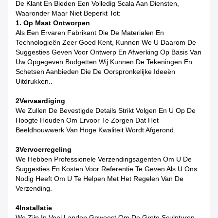
De Klant En Bieden Een Volledig Scala Aan Diensten,
Waaronder Maar Niet Beperkt Tot:
1. Op Maat Ontworpen
Als Een Ervaren Fabrikant Die De Materialen En
Technologieën Zeer Goed Kent, Kunnen We U Daarom De
Suggesties Geven Voor Ontwerp En Afwerking Op Basis Van
Uw Opgegeven Budgetten.Wij Kunnen De Tekeningen En
Schetsen Aanbieden Die De Oorspronkelijke Ideeën
Uitdrukken..
2Vervaardiging
We Zullen De Bevestigde Details Strikt Volgen En U Op De
Hoogte Houden Om Ervoor Te Zorgen Dat Het
Beeldhouwwerk Van Hoge Kwaliteit Wordt Afgerond.
3Vervoerregeling
We Hebben Professionele Verzendingsagenten Om U De
Suggesties En Kosten Voor Referentie Te Geven Als U Ons
Nodig Heeft Om U Te Helpen Met Het Regelen Van De
Verzending.
4Installatie
We Zijn In Veel Landen Geweest Om De Grote Sculpturen