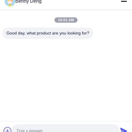
Benny Deng
10:51 AM
Good day, what product are you looking for?
XIAMEN FLYART METAL SCULPTURE
CO.,LTD
info@outdoor-metalsculptur
e.com
86-180-5923-4550
XINDIAN STAD, XIANGAN-D
ISTRICT XIAMEN CHINA
De Goede Kwaliteit van China Openluchtmetaalbeeldhouwwerk
Leverancier. Copyright © 2026 outdoor-metalsculpture.com . Alle rechten
voorbehoudena.