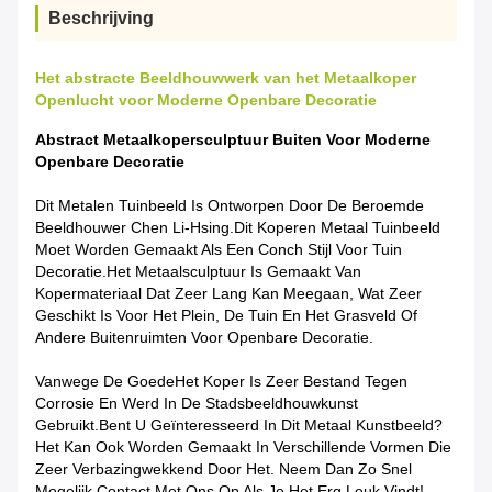
Beschrijving
Het abstracte Beeldhouwwerk van het Metaalkoper
Openlucht voor Moderne Openbare Decoratie
Abstract Metaalkopersculptuur Buiten Voor Moderne
Openbare Decoratie
Dit Metalen Tuinbeeld Is Ontworpen Door De Beroemde
Beeldhouwer Chen Li-Hsing.
Dit Koperen Metaal Tuinbeeld
Moet Worden Gemaakt Als Een Conch Stijl Voor Tuin
Decoratie.
Het Metaalsculptuur Is Gemaakt Van
Kopermateriaal Dat Zeer Lang Kan Meegaan, Wat Zeer
Geschikt Is Voor Het Plein, De Tuin En Het Grasveld Of
Andere Buitenruimten Voor Openbare Decoratie.
Vanwege De Goede
Het Koper Is Zeer Bestand Tegen
Corrosie En Werd In De Stadsbeeldhouwkunst
Gebruikt.
Bent U Geïnteresseerd In Dit Metaal Kunstbeeld?
Het Kan Ook Worden Gemaakt In Verschillende Vormen Die
Zeer Verbazingwekkend Door Het. Neem Dan Zo Snel
Mogelijk Contact Met Ons Op Als Je Het Erg Leuk Vindt!