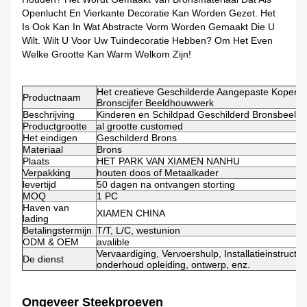
Openlucht En Vierkante Decoratie Kan Worden Gezet. Het
Is Ook Kan In Wat Abstracte Vorm Worden Gemaakt Die U
Wilt. Wilt U Voor Uw Tuindecoratie Hebben? Om Het Even
Welke Grootte Kan Warm Welkom Zijn!
Het creatieve Geschilderde Aangepaste Koper A
Productnaam
Bronscijfer Beeldhouwwerk
Beschrijving
Kinderen en Schildpad Geschilderd Bronsbeel
Productgrootte
al grootte customed
Het eindigen
Geschilderd Brons
Materiaal
Brons
Plaats
HET PARK VAN XIAMEN NANHU
Verpakking
houten doos of Metaalkader
levertijd
50 dagen na ontvangen storting
MOQ
1 PC
Haven van
XIAMEN CHINA
lading
Betalingstermijn
T/T, L/C, westunion
ODM & OEM
avalible
Vervaardiging, Vervoershulp, Installatieinstructie,
De dienst
onderhoud opleiding, ontwerp, enz.
Ongeveer Steekproeven