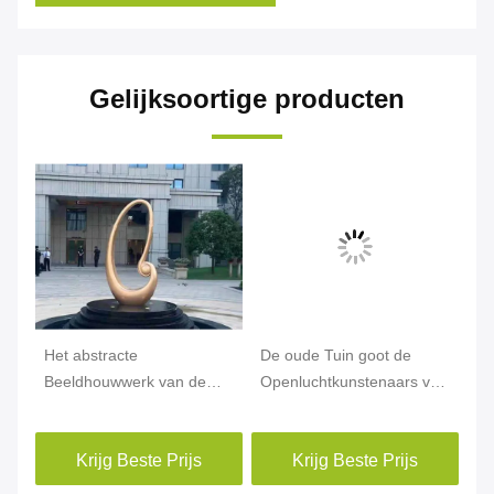
Gelijksoortige producten
Het abstracte
De oude Tuin goot de
Mo
uwwerk,
Beeldhouwwerk van de
Openluchtkunstenaars van
Br
Metaaltuin, Openlucht het
het Bronsbeeldhouwwerk
Na
Bronsbeeldhouwwerk van
voor Openbaar Ornament
Pa
Krijg Beste Prijs
Krijg Beste Prijs
de Metaalkunst
Op