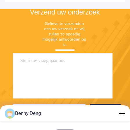
Verzend uw onderzoek
Gelieve te verzenden 
ons uw verzoek en wij 
zullen zo spoedig 
mogelijk antwoorden op 
u.
Verzend
Benny Deng