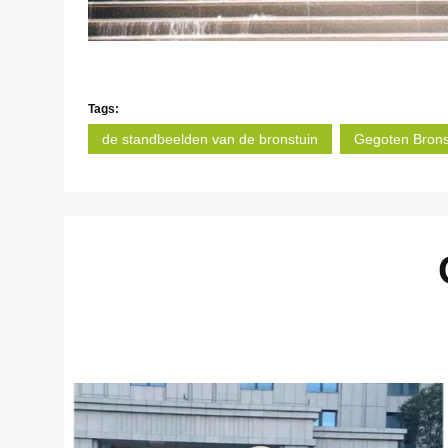
Tags:
de standbeelden van de bronstuin
Gegoten Bron