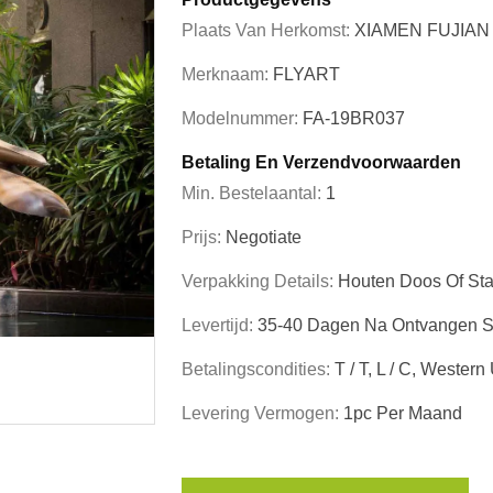
Plaats Van Herkomst:
XIAMEN FUJIAN
Merknaam:
FLYART
Modelnummer:
FA-19BR037
Betaling En Verzendvoorwaarden
Min. Bestelaantal:
1
Prijs:
Negotiate
Verpakking Details:
Houten Doos Of Sta
Levertijd:
35-40 Dagen Na Ontvangen St
Betalingscondities:
T / T, L / C, Western
Levering Vermogen:
1pc Per Maand