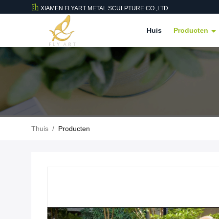
XIAMEN FLYART METAL SCULPTURE CO.,LTD
Huis
Producten
Thuis
/
Producten