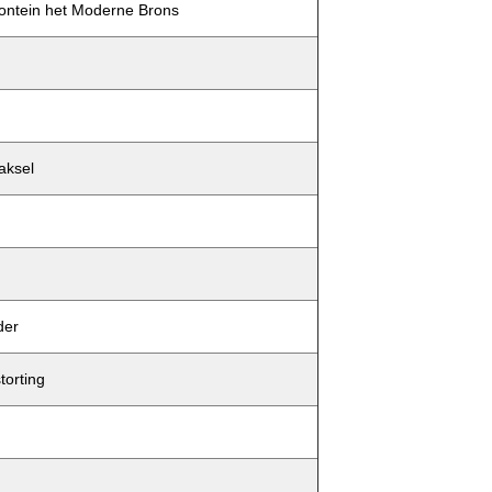
ontein het Moderne Brons
aksel
der
torting