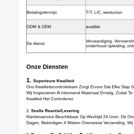
Betalingstermijn
T/T, L/C, westunion
ODM & OEM
avalible
Vervaardiging, Vervoershul
De dienst
onderhoud opleiding, ont
Onze Diensten
1.
Superieure Kwaliteit
Ons Kwaliteitscontroleteam Zorgt Ervoor Dat Elke Stap S
Wij Inspecteren Al Inkomend Materiaal Ernstig, Zodat T
Kwaliteit Het Controleren.
2.
Snelle Reactie/Levering
Klantenservice Beschikbaar Op Werktijd 24 Uren. De O
Dagen, Beëindigen 4 Weken Overzeese Verzending. Wij Z