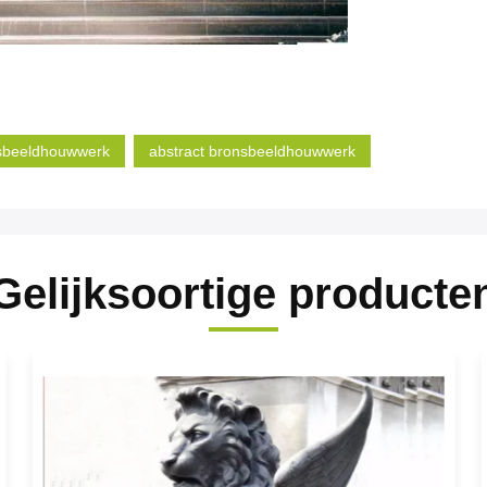
sbeeldhouwwerk
abstract bronsbeeldhouwwerk
Gelijksoortige producte