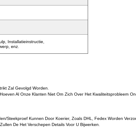
p, Installatieinstructie,
werp, enz.
trikt Zal Gevolgd Worden.
e Hoeven Al Onze Klanten Niet Om Zich Over Het Kwaliteitsprobleem O
rden/Steekproef Kunnen Door Koerier, Zoals DHL, Fedex Worden Verz
ullen De Het Verschepen Details Voor U Bijwerken.