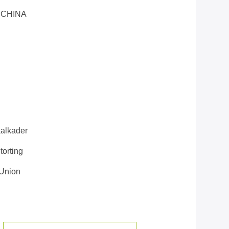
 CHINA
alkader
orting
 Union