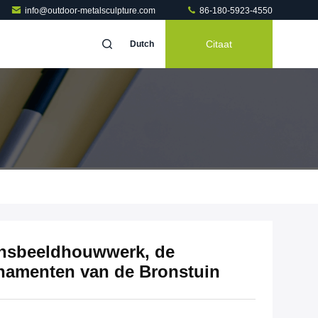
info@outdoor-metalsculpture.com
86-180-5923-4550
Citaat
Dutch
nsbeeldhouwwerk, de
namenten van de Bronstuin