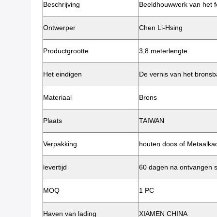
Beschrijving
Beeldhouwwerk van het f
Ontwerper
Chen Li-Hsing
Productgrootte
3,8 meterlengte
Het eindigen
De vernis van het bronsb
Materiaal
Brons
Plaats
TAIWAN
Verpakking
houten doos of Metaalka
levertijd
60 dagen na ontvangen s
MOQ
1 PC
Haven van lading
XIAMEN CHINA