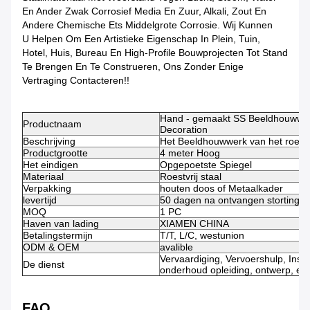
En Ander Zwak Corrosief Media En Zuur, Alkali, Zout En
Andere Chemische Ets Middelgrote Corrosie. Wij Kunnen
U Helpen Om Een Artistieke Eigenschap In Plein, Tuin,
Hotel, Huis, Bureau En High-Profile Bouwprojecten Tot Stand
Te Brengen En Te Construeren, Ons Zonder Enige
Vertraging Contacteren!!
Hand - gemaakt SS Beeldhouwwer
Productnaam
Decoration
Beschrijving
Het Beeldhouwwerk van het roestvr
Productgrootte
4 meter Hoog
Het eindigen
Opgepoetste Spiegel
Materiaal
Roestvrij staal
Verpakking
houten doos of Metaalkader
levertijd
50 dagen na ontvangen storting
MOQ
1 PC
Haven van lading
XIAMEN CHINA
Betalingstermijn
T/T, L/C, westunion
ODM & OEM
avalible
Vervaardiging, Vervoershulp, Install
De dienst
onderhoud opleiding, ontwerp, en
FAQ