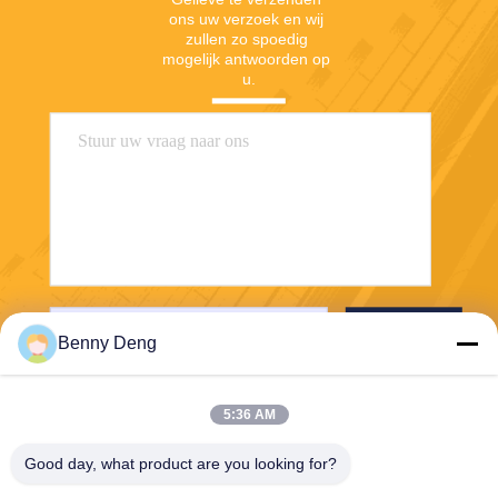
ons uw verzoek en wij 
zullen zo spoedig 
mogelijk antwoorden op 
u.
Verzend
Benny Deng
5:36 AM
Good day, what product are you looking for?
XIAMEN FLYART METAL SCULPTURE