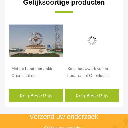
Gelijksoortige producten
ne
Met de hand gemaakte
Beeldhouwwerk van het
He
Openlucht de
douane het Openlucht
Be
Tuinstandbeelden van het
Abstracte Roestvrije staal
Me
Roestvrij
en het Beeldhouwwerk van
Op
Krijg Beste Prijs
Krijg Beste Prijs
staalbeeldhouwwerk voor
de Metaaltuin
Tu
Stadsdecoratie
Verzend uw onderzoek
Gelieve te verzenden 