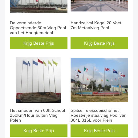
De verminderde
Handzeilval Kegel 20 Voet
Oppoetsende 30m Vlag Pool
7m Metaalvlag Pool
van het Hoogtemetaal
Krijg Beste Prijs
Krijg Beste Prijs
Het smeden van 60ft School
Spitse Telescopische het
250Km/Hour buiten Vlag
Roestvrije staalvlag Pool van
Polen
304L 316L voor Plein
Krijg Beste Prijs
Krijg Beste Prijs