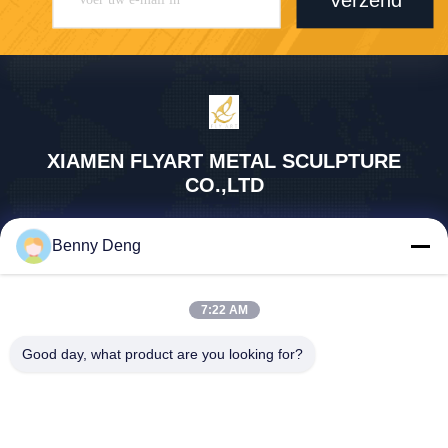
Verzend
XIAMEN FLYART METAL SCULPTURE
CO.,LTD
info@outdoor-metalsculptur
Benny Deng
e.com
86-180-5923-4550
XINDIAN STAD, XIANGAN-D
7:22 AM
ISTRICT XIAMEN CHINA
Good day, what product are you looking for?
De Goede Kwaliteit van China Openluchtmetaalbeeldhouwwerk
Leverancier. Copyright © 2026 outdoor-metalsculpture.com . Alle rechten