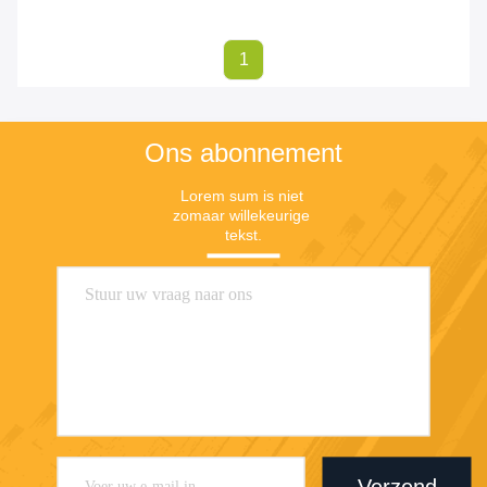
1
Ons abonnement
Lorem sum is niet 
zomaar willekeurige 
tekst.