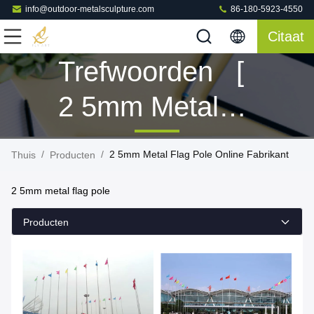
info@outdoor-metalsculpture.com
86-180-5923-4550
Citaat
Trefwoorden [
2 5mm Metal
Flag Pole ]
/
/
2 5mm Metal Flag Pole Online Fabrikant
Thuis
Producten
Overeenkomen
2 5mm metal flag pole
4 Producten
Producten